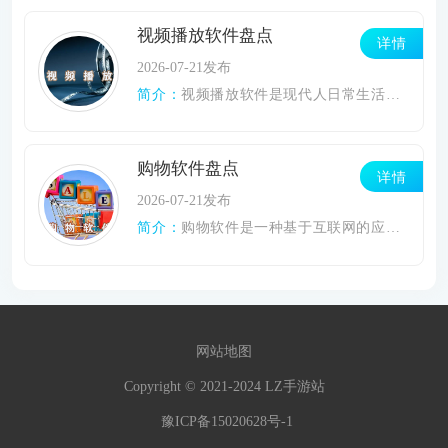
视频播放软件盘点
详情
2026-07-21发布
简介：
视频播放软件是现代人日常生活中不可或缺的一部分，这些软件凭借出色的功能、丰富的资源和优质的服务，赢得了广大用户的青睐。视频软件拥有丰富多样的视频资源，涵盖了电影、电视剧、综艺、动漫等各种类型。无论是热门大片、经典剧集，还是搞笑综艺、热血动漫，用户都能找到自己喜欢的内容。而且还实时更新最新影视作品，确保用户可以及时观看最新、最热的影视作品。视频播放软件支持多种视频格式，能够满足用户对不同类型视频文件的需求。无论是本地存储的视频文件，还是网络上的在线视频资源，用户都可以通过这些软
购物软件盘点
详情
2026-07-21发布
简介：
购物软件是一种基于互联网的应用程序，旨在方便用户进行商品浏览、购买和交易等活动。购物软件在现代电子商务领域中扮演着重要角色。购物软件提供了丰富的商品选择。无论是实体商品还是数字产品，用户都可以在购物软件上找到各种各样的选项。这些商品涵盖了各种类别，如服装、电子产品、家居用品、食品等，满足了消费者的不同需求。购物软件强调用户友好的界面和便捷的购物体验。它们通常具有直观易用的界面设计，使用户能够轻松浏览和搜索商品。购物软件还提供了多种支付方式和灵活的物流选项，方便用户完成交
网站地图
Copyright © 2021-2024 LZ手游站
豫ICP备15020628号-1