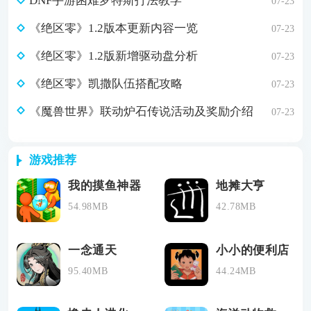
DNF手游困难罗特斯打法教学
07-23
《绝区零》1.2版本更新内容一览
07-23
《绝区零》1.2版新增驱动盘分析
07-23
《绝区零》凯撒队伍搭配攻略
07-23
《魔兽世界》联动炉石传说活动及奖励介绍
07-23
游戏推荐
我的摸鱼神器
地摊大亨
54.98MB
42.78MB
一念通天
小小的便利店
95.40MB
44.24MB