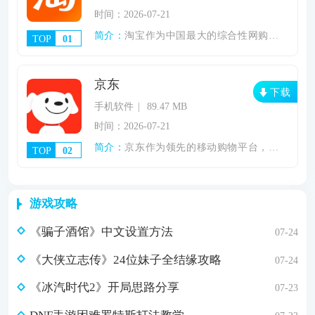
时间：2026-07-21
简介：
淘宝作为中国最大的综合性网购平台，商品种类繁多，商家众多，为消费者提供便捷、全面的购物体验。无论是时尚服装、家居用品、数字电子、美容护肤，还是日常百货和新鲜食品，淘宝都能满足消费者多样化的购物需求。该平台以其丰富的产品选择、实惠的价格、便捷的支付方式和完善的售后服务赢得了数亿用户的信任和喜爱。在淘宝上，消费者可以轻松浏览和比较不同商家的产品，享受一键订购和快速物流的便利。与此淘宝网继续推出各种促销、优惠券和会员福利，让用户在享受购物的同时省钱。淘宝软件内容淘宝拥有一
TOP
01
京东
下载
手机软件
89.47 MB
时间：2026-07-21
简介：
京东作为领先的移动购物平台，汇集了大量的产品和品牌，致力于为用户创造一站式便捷的购物体验。从日用品到高端电子产品，从时尚服装到家居装饰，京东应有尽有。其快速的交付和顺畅的退换货流程确保用户可以放心购物。新用户还可以享受独家优惠、闪购和正品保证，让每次点击都充满惊喜和信任。京东不仅是一个购物应用程序，也是你生活中一个强大的助手。京东软件的优势1.新人礼品：新人可享受188元礼包，吸引新用户加入。2.京东闪购：正品限时秒，折扣无限，让用户享受超值购物体验。3.正品授权商品
TOP
02
游戏攻略
《骗子酒馆》中文设置方法
07-24
《大侠立志传》24位妹子全结缘攻略
07-24
《冰汽时代2》开局思路分享
07-23