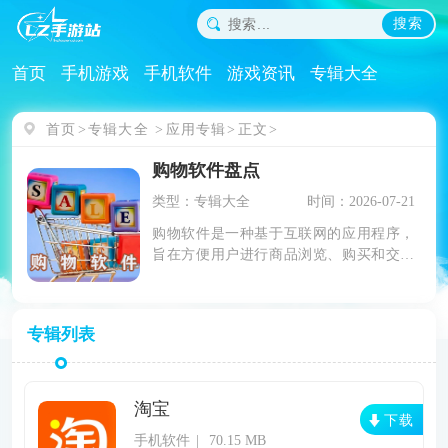
搜索
首页
手机游戏
手机软件
游戏资讯
专辑大全
首页
专辑大全
应用专辑
正文
购物软件盘点
类型：专辑大全
时间：2026-07-21
购物软件是一种基于互联网的应用程序，
旨在方便用户进行商品浏览、购买和交易
等活动。购物软件在现代电子商务领域中
扮演着重要角色。购物软件提供了丰富的
商品选择
专辑列表
淘宝
下载
手机软件
70.15 MB