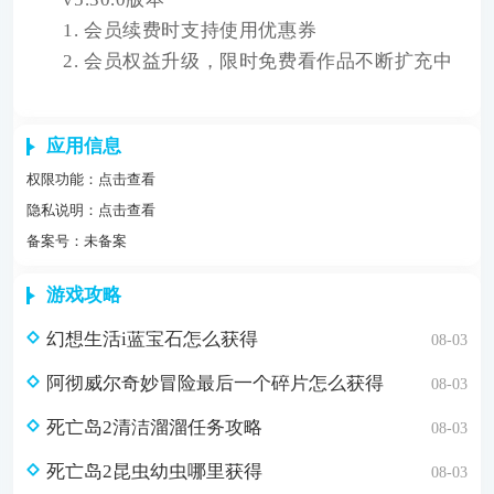
1. 会员续费时支持使用优惠券
2. 会员权益升级，限时免费看作品不断扩充中
应用信息
权限功能：
点击查看
隐私说明：
点击查看
备案号：未备案
游戏攻略
幻想生活i蓝宝石怎么获得
08-03
阿彻威尔奇妙冒险最后一个碎片怎么获得
08-03
死亡岛2清洁溜溜任务攻略
08-03
死亡岛2昆虫幼虫哪里获得
08-03