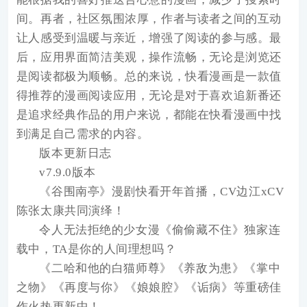
间。再者，社区氛围浓厚，作者与读者之间的互动
让人感受到温暖与亲近，增强了阅读的参与感。最
后，应用界面简洁美观，操作流畅，无论是浏览还
是阅读都极为顺畅。总的来说，快看漫画是一款值
得推荐的漫画阅读应用，无论是对于喜欢追新番还
是追求经典作品的用户来说，都能在快看漫画中找
到满足自己需求的内容。
版本更新日志
v7.9.0版本
《谷围南亭》漫剧快看开年首播，CV边江xCV
陈张太康共同演绎！
令人无法拒绝的少女漫《偷偷藏不住》独家连
载中，TA是你的人间理想吗？
《二哈和他的白猫师尊》《养敌为患》《掌中
之物》《再度与你》《娘娘腔》《诟病》等重磅佳
作火热更新中！