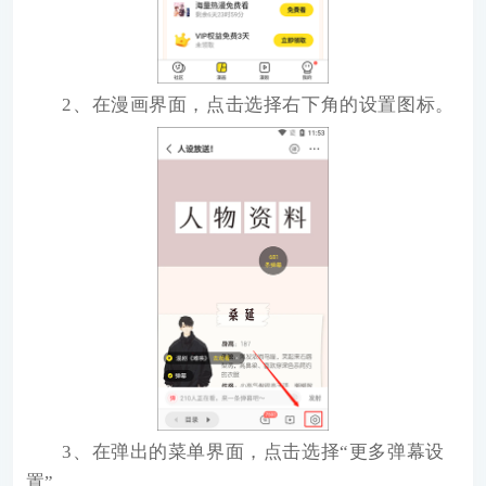
2、在漫画界面，点击选择右下角的设置图标。
3、在弹出的菜单界面，点击选择“更多弹幕设
置”。