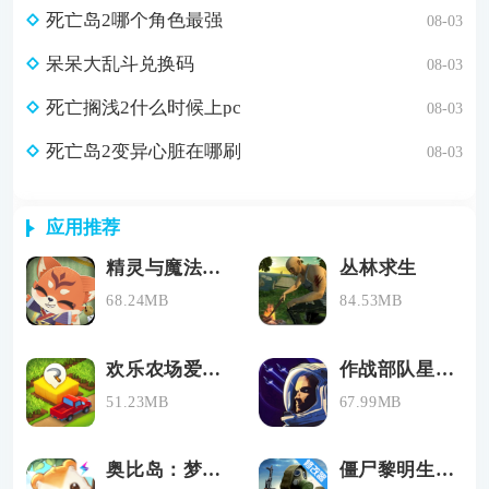
死亡岛2哪个角色最强
08-03
呆呆大乱斗兑换码
08-03
死亡搁浅2什么时候上pc
08-03
死亡岛2变异心脏在哪刷
08-03
应用推荐
精灵与魔法最新版下载
丛林求生
68.24MB
84.53MB
欢乐农场爱消除
作战部队星际围攻手机版下载
51.23MB
67.99MB
奥比岛：梦幻国度
僵尸黎明生存中文版