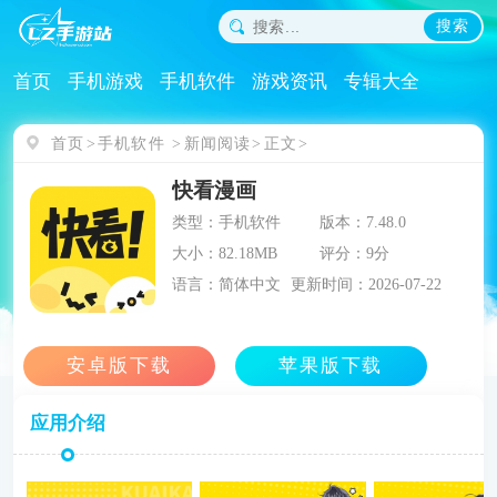
搜索
首页
手机游戏
手机软件
游戏资讯
专辑大全
首页
手机软件
新闻阅读
正文
快看漫画
类型：手机软件
版本：7.48.0
大小：82.18MB
评分：9分
语言：简体中文
更新时间：2026-07-22
应用介绍