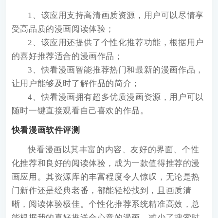
1、该应用支持高清画质资源，用户可以尽情享
受高品质的漫画阅读体验；
2、该应用还提供了个性化推荐功能，根据用户
的喜好推荐适合的漫画作品；
3、快看漫画智能推荐热门和最新的漫画作品，
让用户能够及时了解作品的简介；
4、快看漫画拥有超多优质漫画资源，用户可以
随时一键直接观看自己喜欢的作品。
快看漫画软件评测
快看漫画以其丰富的内容、友好的界面、个性
化推荐和良好的阅读体验，成为一款值得推荐的漫
画应用。其资源库的丰富程度令人惊叹，无论是热
门新作还是经典老番，都能轻松找到，且画质清
晰，阅读体验极佳。个性化推荐系统精准高效，总
能根据我的喜好推送合心意的漫画，减少了搜索时