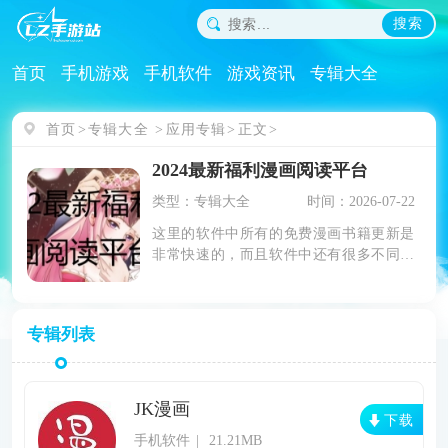
搜索
首页
手机游戏
手机软件
游戏资讯
专辑大全
首页
专辑大全
应用专辑
正文
2024最新福利漫画阅读平台
类型：专辑大全
时间：2026-07-22
这里的软件中所有的免费漫画书籍更新是
非常快速的，而且软件中还有很多不同的
全新免费漫画书籍可以任意的缓存，喜欢
观看各种不同漫画的书籍的用户可以获得
最佳的全
专辑列表
JK漫画
下载
手机软件
21.21MB