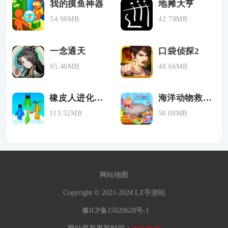
我的摸鱼神器
地摊大亨
54.98MB
42.78MB
一念通天
口袋侦探2
95.40MB
48.66MB
橡皮人进化跑手游下载
海洋动物救助医院
113.52MB
58.08MB
网站地图
Copyright © 2021-2024 LZ手游站
豫ICP备15020628号-1
网站最新更新时间：