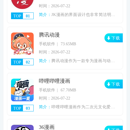
时间：2026-07-22
简介：
JK漫画的界面设计也非常简洁明了，用户可以轻松找到自己喜欢的漫画作品，并且可以进行收藏、分享等操作。更为重要的是，该应用的漫画更新速度非常快，用户可以第一时间阅读到最新的漫画作品，不会错过任何一个精彩的情节。除了漫画资源丰富、界面设计简洁明了、更新速度快之外，JK漫画还具有其他很多优点。例如，在阅读过程中，用户可以自由调整漫画的显示大小、亮度、对比度等参数，以获得更为舒适的阅读体验。该应用还支持离线下载，用户可以将自己喜欢的漫画作品下载到本地，随时随地进行阅读，不受网络
TOP
01
腾讯动漫
下载
手机软件
73.65MB
时间：2026-07-22
简介：
腾讯动漫作为一款专为漫画与动画爱好者打造的手机应用，汇聚了海量高清、正版的漫画资源与精彩动画视频。它不仅支持在线流畅阅读，更提供离线下载功能，让用户摆脱网络限制，随时随地沉浸在漫画的海洋中。腾讯动漫以其丰富的作者资源和与国内外知名版权方的深度合作，如与集英社的大规模版权合作，确保了内容的多样性和权威性。其独特的粉丝互动功能，让用户能够直接与漫画作者交流心得，分享喜爱的作品，构建了一个充满活力的漫画社区。腾讯动漫怎么领取7天免费阅读？1、下载并且打开app，在界面上
TOP
02
哔哩哔哩漫画
下载
手机软件
67.70MB
时间：2026-07-22
简介：
哔哩哔哩漫画作为二次元文化爱好者的聚集地，由知名平台哔哩哔哩官方推出。这款漫画阅读软件汇集了海量的正版漫画资源，包括热门的国漫、经典的韩漫、以及风靡全球的日漫，涵盖了搞笑、热血、少女等多种题材，满足不同读者的口味需求。其界面设计简洁明快，操作流畅，让用户能够轻松浏览并找到心仪的漫画作品。哔哩哔哩漫画还注重用户体验，提供高清画质、智能切割页面、多种翻页模式等贴心功能，让阅读更加舒适便捷。哔哩哔哩漫画app怎么关闭弹幕？1、打开哔哩哔哩漫画app，进入漫画页面；2、点
TOP
03
36漫画