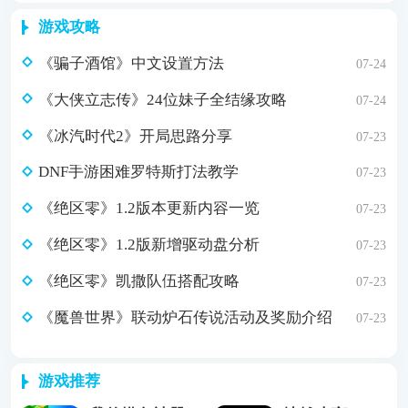
游戏攻略
《骗子酒馆》中文设置方法
07-24
《大侠立志传》24位妹子全结缘攻略
07-24
《冰汽时代2》开局思路分享
07-23
DNF手游困难罗特斯打法教学
07-23
《绝区零》1.2版本更新内容一览
07-23
《绝区零》1.2版新增驱动盘分析
07-23
《绝区零》凯撒队伍搭配攻略
07-23
《魔兽世界》联动炉石传说活动及奖励介绍
07-23
游戏推荐