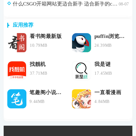
什么CSGO开箱网站更适合新手 适合新手的csgo开箱网站
08-07
应用推荐
看书阁最新版
puffin浏览器极速版
10.79MB
24.39MB
找靓机
我是谜
37.71MB
17.45MB
笔趣阁小说免费版
一直看漫画
9.44MB
4.84MB