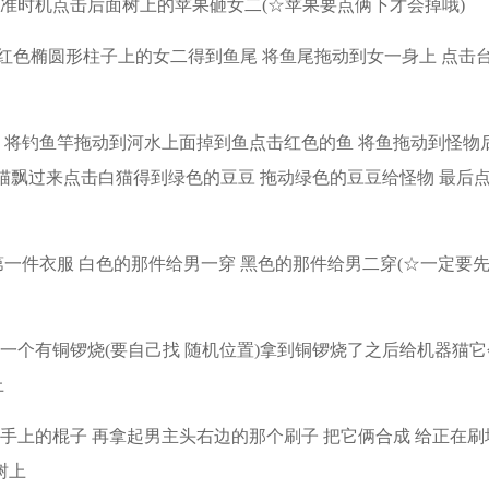
看准时机点击后面树上的苹果砸女二(☆苹果要点俩下才会掉哦)
红色椭圆形柱子上的女二得到鱼尾 将鱼尾拖动到女一身上 点击
竿 将钓鱼竿拖动到河水上面掉到鱼点击红色的鱼 将鱼拖动到怪物
猫飘过来点击白猫得到绿色的豆豆 拖动绿色的豆豆给怪物 最后
第一件衣服 白色的那件给男一穿 黑色的那件给男二穿(☆一定要
一个有铜锣烧(要自己找 随机位置)拿到铜锣烧了之后给机器猫它
上
手上的棍子 再拿起男主头右边的那个刷子 把它俩合成 给正在刷
树上