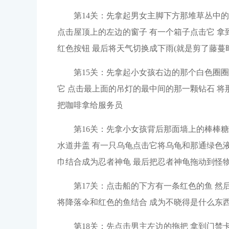
第14关：先拿起男女主脚下方那堆草丛中
点击屋顶上的左边的窗子 有一个箱子点击它 拿
红色按钮 最后将天气切换成下雨(就是剪了藤蔓
第15关：先拿起小女孩右边的那个白色圈
它 点击最上面的吊灯的最中间的那一颗钻石 将
把咖啡拿给服务员
第16关：先拿小女孩背后那面墙上的棒棒
水道井盖 有一只乌龟点击它将乌龟和那通绿色液
巾结合成为忍者神龟 最后把忍者神龟拖动到怪
第17关：点击船的下方有一条红色的鱼 然
将降落伞和红色的鱼结合 成为不晓得是什么东
第18关：先点击男主左边的拖把 拿到门禁