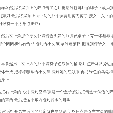
的雨伞 然后将屋顶上的猫点击了之后拖动到咖啡店的牌子上成为
到剪刀 最后将屋顶上面中间的那个藤蔓用剪刀剪了 按女主头上
时候有一个太阳点击它)
圈 然后左上角那个穿女仆装粉色头发的服务员桌子上有一杯咖啡 
那个圈圈和钻石合成 拖动给小女孩 拿到逗猫棒 把逗猫棒给女主 
糖 再拿起男主左上方的那个装有绿色液体的桶 然后点击马路旁边
体合成 把棒棒糖拿给小女孩 得到她的红领巾 再将绿色的乌龟
物身上
后点右上角的飞机 得到空投(就是一个盒子)然后点击盒子旁边的
西的东西 最后把这个东西拖到冒水的哪里
卡 然后打开男主后面的那扇窗户拿到爱心 然后点击女主右边的地