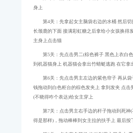
身上
第4关：先拿起女主脑袋右边的水桶 然后切
长颈鹿的下面 接满彩虹糖之后拿给小女孩换得发
主身上点击猫
第5关：先点击男二(棕色裤子 黑色上衣白
到机器猫身上 机器猫会拿出竹蜻蜓逃跑 在它拿
第6关：先点击男主左边的紫色帘子 再从袋
钱拖动到白色柜台的棕色发夹上 拿到发夹 点击
(不晓得咋个表达)给女主穿上
第7关：点击男主右手边的杆子拖动到死神(
得是那样)，拖动棒棒到女主拉的扶手上 最后