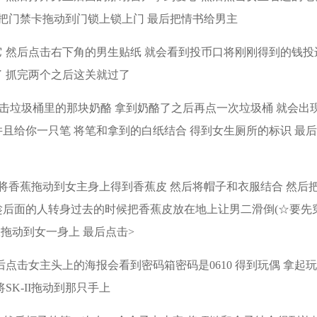
后把门禁卡拖动到门锁上锁上门 最后把情书给男主
它 然后点击右下角的男生贴纸 就会看到投币口将刚刚得到的钱投
了 抓完两个之后这关就过了
点击垃圾桶里的那块奶酪 拿到奶酪了之后再点一次垃圾桶 就会出
且给你一只笔 将笔和拿到的白纸结合 得到女生厕所的标识 最
 先将香蕉拖动到女主身上得到香蕉皮 然后将帽子和衣服结合 然后
趁后面的人转身过去的时候把香蕉皮放在地上让男二滑倒(☆要先
服拖动到女一身上 最后点击>
然后点击女主头上的海报会看到密码箱密码是0610 得到玩偶 拿起
SK-II拖动到那只手上