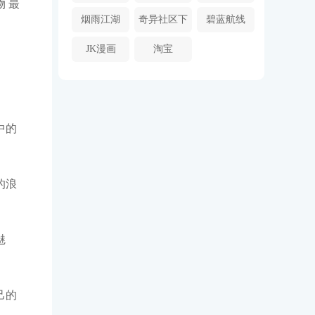
 最
游
烟雨江湖
奇异社区下
碧蓝航线
载安装
JK漫画
淘宝
中的
的浪
魅
己的