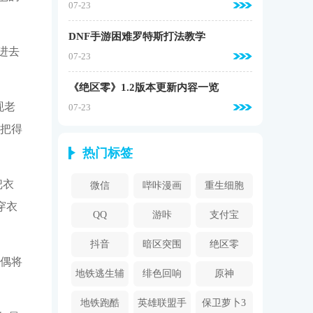
07-23
DNF手游困难罗特斯打法教学
进去
07-23
《绝区零》1.2版本更新内容一览
现老
07-23
后把得
热门标签
把衣
微信
哔咔漫画
重生细胞
穿衣
2024
QQ
游咔
支付宝
抖音
暗区突围
绝区零
玩偶将
地铁逃生辅
绯色回响
原神
助器
地铁跑酷
英雄联盟手
保卫萝卜3