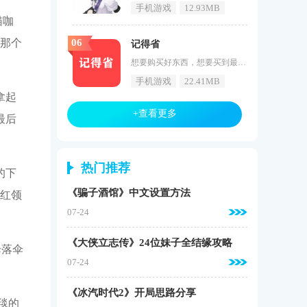
手机游戏
12.93MB
猫咖
的那个
06
记得省
想要购买好东西，想要买到最便宜实惠的商品，那就赶快使用《记得省》app软件。这里的东西都非常的便宜实惠，而且每天都会有大量的优惠券等你来领取，喜欢的用户快来下载使用吧！记得省介绍记得省app就是一个非常省钱的电商平台，对于喜欢网购的朋友来说绝对是必备的省钱神器，每天都有大额神券可以免费领取，省钱真的是非常多；而且经常会有一些优惠活动可以参与，9块9包邮、特价限时抢购活动每天都有，你可以随时关注一下记得省特色商品种类很齐全，分类也很详细，这样你可以更好的选择你喜欢的商品
手机游戏
22.41MB
拿起
+查看更多
最后
热门推荐
的下
《骗子酒馆》中文设置方法
和红领
07-24
《大侠立志传》24位妹子全结缘攻略
降落伞
07-24
《冰汽时代2》开局思路分享
毯的