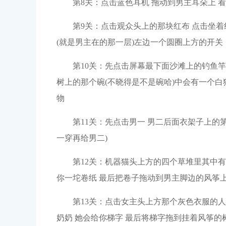
第8关：点击蓝色耳机 拖动到男主耳朵上 
第9关：点击观众头上的那块红布 点击坐着
(就是男主在的那一层)左边一个圆圈上方的开关
第10关：先点击屏幕最下面沙滩上的钓鱼
树上的那个碗(不晓得是不是碗哈)中会有一个白
物
第11关：先点击男一 男二后面衣架子上的
一穿再给男二)
第12关：机器猫头上方的四个草堆里其中有
你一坨卷纸 最后把卷子拖动到男主脚边的风筝
第13关：点击女主头上方那个灰色衣服的人
奶奶 她会给你梯字 最后将梯字拖到挂着风筝的