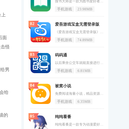
搜书大师是一款为图书爱好者精心打造的阅读神器。它汇聚了超过一万个书源，涵盖小说、传记、科普、文学等多个领域，满足您全方位的阅读需求。其强大的搜索功能让您轻松找到心仪的书籍，并支持一键下载，以便您随时随地享受阅读的乐趣。搜书大师不仅拥有简洁美观的界面和便捷流畅的操作，还具有自动更新书源的功能，确保您始终拥有最新最热门的图书资源。该软件支持个性化设置，允许您根据自己的喜好定制阅读体验，让每次阅读都成为一次独特的享受。无论您是沉浸在经典文学的海洋中，还是探索科幻世界的奥秘，搜
手机游戏
23.98MB
台上
02
爱吾游戏宝盒无需登录版
《爱吾游戏宝盒无需登录版》是一款非常实用的游戏助手应用，涵盖了大量的游戏，基本可以满足玩家多数的需求，同时还有不断增加新游戏的计划，用户可以在这里轻松找到他们喜欢的游戏，并且可以直接下载到自己的手机中进行游玩。爱吾游戏宝盒无需登录版亮点1、提供了很多实用的功能，例如内部存储空间整理、游戏截图分享、虚拟定位等等，用户可以通过这些功能提高游戏的效率和便利性。2、爱吾游戏宝盒无需登录版的操作非常简单，用户可以快速上手，不需要技术或者运营经验，只需按照应用提示即可完成各种操作。
后面
手机游戏
74.89MB
点击怪
03
码码通
以后乘坐公交车就能直接进行扫码乘车了，这样可以解决用户没有公交卡和零钱乘坐公交车的问题，《码码通》是一款乘坐公交更方便的掌上智能公交应用，再也需要准备任何的零钱，让你安心坐车。码码通介绍码码通是专用于吉林省内的交通工具乘坐刷码工具，可用于在公交车上进行扫码乘车，避免了没有公交卡和零钱时的乘车问题，方便、快捷，是您出门旅行的家庭必备帮手。城市公交查询路线站点信息一目了然，扫码乘车公交卡充值消费明细清晰可见，智慧出行便捷生活，可刷码快捷的进行乘车付费，再也无需准备琐碎的零钱哦
先给男
手机游戏
6.81MB
04
被窝小说
会给
免费阅读海量小说，精品资源轻松下载。《被窝小说》用户可以在这里观看海量小说，能够满足你的追书需求。观看的体验感相当的轻松，满足了不少书迷的追书需求，让阅读小说更加的轻松便利，体验感十分的不错。如果喜欢这款软件的用户不要在犹豫了快来71游戏网下载吧。被窝小说特色1、被窝小说是实时更新的，书迷朋友可以随时在此处阅读自己喜欢的小说类型。2、各种各样的小说都在这里，所以不用担心找不到想要免费阅读的风格小说。3、高质量的在线阅读软件，所有资源都是免费提供的，想看的小说更加的轻松
手机游戏
6.35MB
墙的
05
纯纯看番
纯纯看番是一款专为动漫爱好者精心打造的APP，汇聚了海量高清动漫资源，覆盖热门新番、经典老番及独家原创内容，满足用户多样化的观看需求。界面简洁友好，操作流畅便捷，让每一位动漫迷都能轻松找到心仪的作品。无论是热血战斗、浪漫爱情还是奇幻冒险，纯纯看番都能为你呈现精彩纷呈的动漫世界。立即下载最新版本，开启你的动漫之旅吧！纯纯看番软件功能1.海量资源：收录国内外热门及冷门动漫，每日更新最新剧集。2.高清画质：提供多种清晰度选择，满足不同网络环境下的观看需求。3.智能推荐