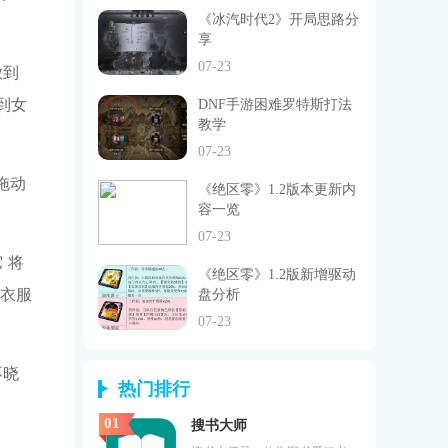
《冰汽时代2》开局思路分
享
07-23
放到
到女
DNF手游困难罗特斯打法
教学
07-23
拖动
《绝区零》1.2版本更新内
容一览
07-23
 将
《绝区零》1.2版新增驱动
的衣服
盘分析
07-23
不晓
热门排行
01
搜书大师