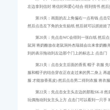
左边拿到信封 将信封和爱心结合 得到情书 然
第19关：画面的左上角偏右一点有钱 点击
然后点击左下角的女生贴纸 然后就可以抓娃娃
第20关：先点击WC会得到一张白纸 然后
鼠洞 将奶酪放在老鼠洞外杰瑞就会出来拿奶酪并
到的表示拖动到左边那个门上的标志上 点击门
第21关：点击女主后面的香蕉 帽子 衣服
服和帽子的结合穿在正在走过来的男二身上 再
服 才能放香蕉皮) 然后点击男二得到衣服 将衣
第22关：先点击女主头左边的那瓶SK-II 
玩偶拖动到女主头上方 点击门可以看到一只手 将