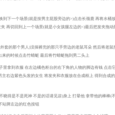
换到下一个场景(就是按男主屁股旁边的>)点击长颈鹿 再将水桶
夹 再切回到上一个场景(就是小女孩腿左边的<)最后把发夹拖动
色外套的那个男人)没揣裤兜的那只手旁边的老鼠耳朵 然后将老鼠
出来的时候点击竹蜻蜓 最后将竹蜻蜓拖到男二头上
子里拿到衣服 在左边橘色柜台的右下角的人物的脚边有钱 点击它
男主右边紫色头发的女生 将发夹和衣服放在合成框上 得到合成
不晓得是不是死神 不是的话请见谅)身上 打晕他 拿带他的棒棒(
按下站牌左边的红色按钮