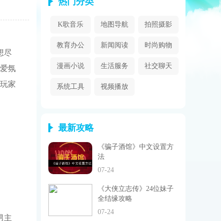
热门分类
K歌音乐
地图导航
拍照摄影
教育办公
新闻阅读
时尚购物
想尽
漫画小说
生活服务
社交聊天
爱氛
玩家
系统工具
视频播放
最新攻略
《骗子酒馆》中文设置方
法
07-24
《大侠立志传》24位妹子
全结缘攻略
07-24
男主