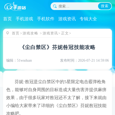
搜索
首页
手机游戏
手机软件
游戏资讯
专辑大全
首页
游戏攻略
游戏资讯
正文
《尘白禁区》芬妮咎冠技能攻略
编辑：51wuduan
发布时间：2026-07-21 14:59:06
芬妮·咎冠是尘白禁区中的5星限定电击霰弹枪角
色，能够对自身周围的目标造成大量伤害并提供麻痹
效果，由于很多玩家对咎冠还不太了解，接下来就由
小编给大家带来了详细的《尘白禁区》芬妮咎冠技能
攻略吧。