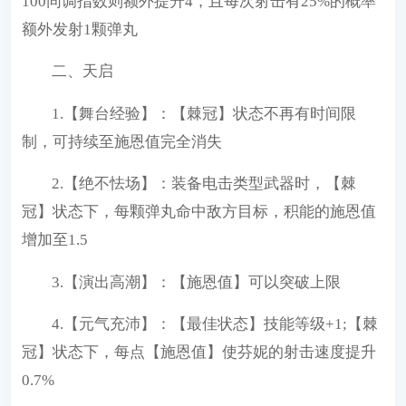
100同调指数则额外提升4，且每次射击有25%的概率
额外发射1颗弹丸
二、天启
1.【舞台经验】：【棘冠】状态不再有时间限
制，可持续至施恩值完全消失
2.【绝不怯场】：装备电击类型武器时，【棘
冠】状态下，每颗弹丸命中敌方目标，积能的施恩值
增加至1.5
3.【演出高潮】：【施恩值】可以突破上限
4.【元气充沛】：【最佳状态】技能等级+1;【棘
冠】状态下，每点【施恩值】使芬妮的射击速度提升
0.7%