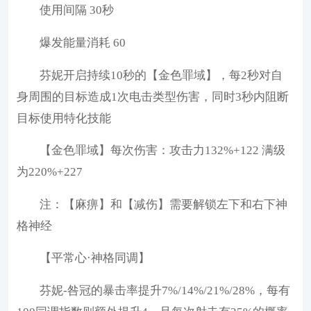
使用间隔 30秒
爆发能量消耗 60
芬妮开启持续10秒的【金色罪域】，每2秒对自
身周围的目标造成1次电击类型伤害，同时3秒内阻断
目标使用特化技能
【金色罪域】每次伤害：攻击力132%+122 满级
为220%+227
注：【麻痹】和【减伤】需要解锁左下和右下神
格神经
【平常心·神格同调】
芬妮-咎冠的暴击率提升7%/14%/21%/28%，每有