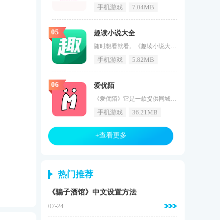
手机游戏
7.04MB
05
趣读小说大全
随时想看就看。《趣读小说大全》是一款使用起来相当不错的小说阅读软件，在这款软件中汇聚了全网最全面的小说资源，不管是什么类型的小说应有尽有，并且分类十分的详细，还有强大的搜索功能，只需要输入关键词就能够轻松地找到想看的书籍，随时都可以畅游在小说的海洋中。趣读小说大全软件特色1、软件中的小说随时都可以观看，各种小说非常的齐全，并且更新速度超快。2、小说阅读体验非常的流畅，支持各种不同的翻页效果，还有听书阅读可以选择。3、所有的小说资源都支持缓存阅读，让用户在没有网络的时候
手机游戏
5.82MB
06
爱优陌
《爱优陌》它是一款提供同城附近社交朋友的软件，它创建了一个非常真实的社交平台，需要实名认证，以确保您可以匹配到您的真实朋友，选择在网上分享和记录生活故事，分享自己的生活点点滴滴，可以建立各种心理速度，让自己在网上畅所欲言。爱优陌功能1、真正的社交平台需要实名认证，告诉人们相互之间的互动，他们都是真正的匹配和约会。2、分享人生故事，选择记录分享，许多美好的瞬间，记录彼此的时光。3、爱优陌软件建个心灵的树洞，讲你的故事，听别人的故事，随时上网聊天。爱优陌亮点1、每天在
手机游戏
36.21MB
+查看更多
热门推荐
《骗子酒馆》中文设置方法
07-24