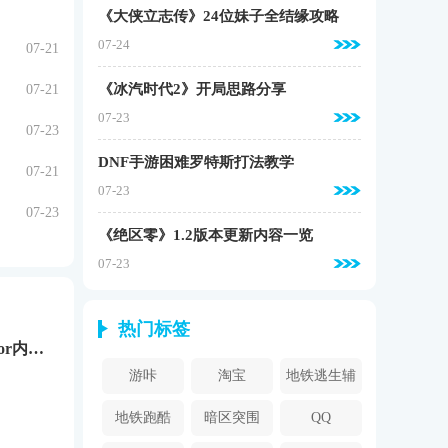
《大侠立志传》24位妹子全结缘攻略
07-24
07-21
《冰汽时代2》开局思路分享
07-21
07-23
07-23
DNF手游困难罗特斯打法教学
07-21
07-23
07-23
《绝区零》1.2版本更新内容一览
07-23
热门标签
FNF: VS Impostor内鬼v4最新版
游咔
淘宝
地铁逃生辅
助器
地铁跑酷
暗区突围
QQ