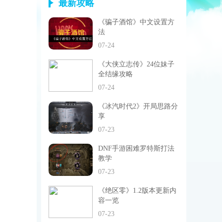
最新攻略
《骗子酒馆》中文设置方
法
07-24
《大侠立志传》24位妹子
全结缘攻略
07-24
《冰汽时代2》开局思路分
享
07-23
DNF手游困难罗特斯打法
教学
07-23
《绝区零》1.2版本更新内
容一览
07-23