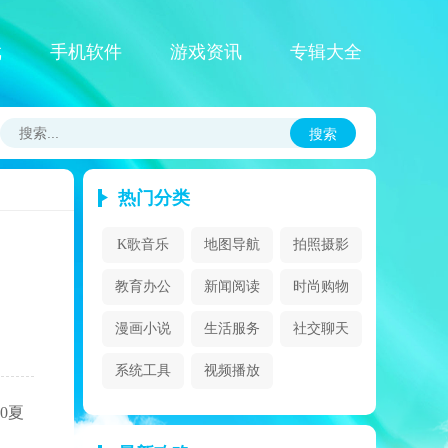
戏
手机软件
游戏资讯
专辑大全
搜索
热门分类
K歌音乐
地图导航
拍照摄影
教育办公
新闻阅读
时尚购物
漫画小说
生活服务
社交聊天
系统工具
视频播放
0夏