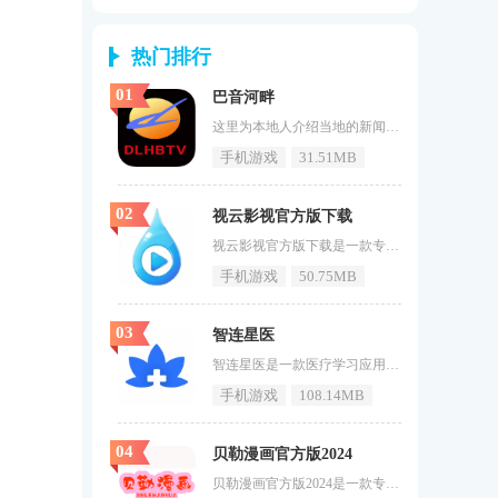
热门排行
01
巴音河畔
这里为本地人介绍当地的新闻资讯，可以让用户能阅读到最好的资讯。《巴音河畔》我们承若新闻都是真实可靠的，决不搞吸引人的小编报道，内容胡乱拼接，推送没质量的文章给用户们看，喜欢的用户快来游戏窝手游网下载使用吧！巴音河畔介绍巴音河畔app是一款由德令哈广播电视台官方推出的专门为手机用户们准备的本地资讯和生活服务软件，该软件中用户可以了解最新的本地身边资讯，还支持电视电台点播，直播观看，日常状态发布和社交等等，需要的可以下载巴音河畔app使用！巴音河畔亮点快：信息传播快，看、
手机游戏
31.51MB
02
视云影视官方版下载
视云影视官方版下载是一款专为影视爱好者设计的APP，它不仅提供了丰富的影视资源，还拥有多种实用的影视功能。这款APP的界面设计简洁明了，操作方便，用户可以轻松找到自己喜欢的影视作品。视云影视还注重用户的视觉体验，采用高清的视频技术，让用户享受纯净的影视世界。用户感兴趣的小伙伴赶快下载最新的软件版本吧。视云影视软件功能1.提供海量的影视资源，包括电影、电视剧、综艺等多种类型。2.支持在线播放和下载，方便用户随时随地观看影视。3.提供个性化推荐，根据用户的观影
手机游戏
50.75MB
03
智连星医
智连星医是一款医疗学习应用，为用户提供了在线互动和交流的平台。用户可以在这里随时学习医疗健康知识，与专家进行在线互动，轻松掌握知识。智连星医还提供了医学期刊资源和精彩案例的查看功能，让用户了解前沿医学的最新进展。医务人员也可以利用该平台开展工作，方便科室管理和提高工作效率。智连星医软件内容1、智连星医是一款医疗学习应用，用户可以在线互动和交流。2、用户还可以查看相关的医学期刊资源和一些令人兴奋的案例。3、医务人员可以利用这个平台来开展自己的工作，提高工作效率。
手机游戏
108.14MB
04
贝勒漫画官方版2024
贝勒漫画官方版2024是一款专为漫画爱好者打造的手机阅读软件。它不仅汇聚了海量的漫画资源，更以其独特的风格和强大的功能赢得了用户的青睐。贝勒漫画还提供了个性化的阅读模式设置，让用户能够根据自己的喜好享受舒适的阅读体验。无论是热门连载还是经典之作，贝勒漫画都能满足您的需求，让您随时随地畅游漫画的海洋。贝勒漫画软件特点1、拥有海量漫画资源，涵盖各类题材和风格，满足不同用户的阅读需求。2、智能推荐系统精准捕捉用户喜好，为用户推荐合适的漫画作品。3、支持离线下载功能，用