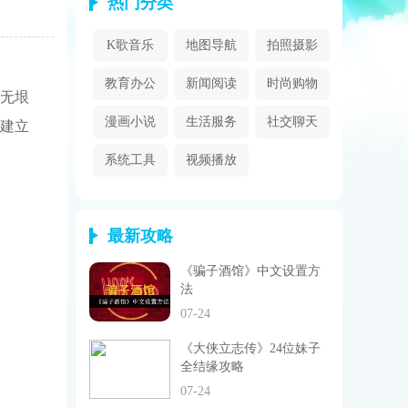
热门分类
K歌音乐
地图导航
拍照摄影
教育办公
新闻阅读
时尚购物
无垠
漫画小说
生活服务
社交聊天
建立
系统工具
视频播放
最新攻略
《骗子酒馆》中文设置方
法
07-24
《大侠立志传》24位妹子
全结缘攻略
07-24