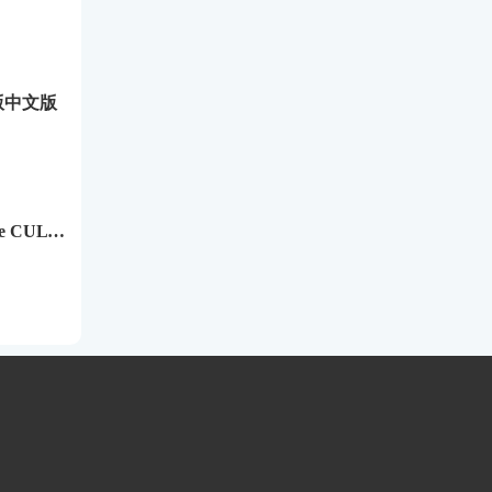
版中文版
节奏盒子Emanue CULT模组免费版下载