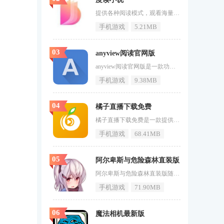
提供各种阅读模式，观看海量优质小说。《度读小说》提供更加丰富的追书渠道，在这里观看小说会变得十分轻松。不同风格的书籍你都可以在线阅读。观看的体验感非常的不错，还有有声模式方便你听书，用起来十分的轻松。如果喜欢这款软件的用户不要在犹豫了快来71游戏网下载吧。度读小说特色1、在线阅读将更加免费，使您可以随时随地阅读并自由搜索各种丰富的内容。2、度读小说大量高质量的小说内容，可以使您更轻松地观看和阅读更多小说。3、免费浏览不同的内容，拥有更多优秀的小说书籍，免费阅读更多新颖
手机游戏
5.21MB
03
anyview阅读官网版
anyview阅读官网版是一款功能强大的阅读类APP，它提供了丰富的阅读资源和个性化的阅读体验，让用户能够随时随地沉浸在书海中。无论是小说、散文还是杂志，Anyview阅读都能满足你的阅读需求。界面设计简洁明了，操作便捷，让你轻松上手。如果你喜欢阅读，那么赶快下载最新的Anyview阅读软件版本吧，它定会成为你阅读生活的好帮手。Anyview阅读软件功能1.支持多种格式的阅读文件，包括TXT、EPUB、PDF等，满足用户不同的阅读需求。2.提供智能分页和字体调整功能
手机游戏
9.38MB
04
橘子直播下载免费
橘子直播下载免费是一款提供实时视频直播服务的应用，它集合了游戏、娱乐、生活等多种直播内容，让用户能够随时随地观看到各种精彩的直播节目。这款应用拥有直观的用户界面和丰富的互动功能，使得观看直播成为一种享受。如果你对直播文化感兴趣，或者想要体验与众不同的直播互动，那么不要犹豫，赶快下载其最新的软件版本吧。橘子直播软件功能1.提供高清流畅的直播观看体验。2.支持直播间内的实时互动和弹幕聊天。3.实现直播预约和回放功能，不错过任何精彩内容。4.拥有礼物打赏系统，可以
手机游戏
68.41MB
05
阿尔卑斯与危险森林直装版
阿尔卑斯与危险森林直装版随着冒险的深入，你会发现更多关于这个神秘森林的秘密，以及它与主角之间千丝万缕的联系。而且游戏的音效设计同样出色，每一个场景、每一次战斗都有专属的背景音乐，营造出浓厚的氛围。喜欢的小伙伴欢迎点击下载，让自己不留遗憾！阿尔卑斯与危险森林直装版更加坚强和成熟森林中的未知生物并非全然敌对，有些甚至能成为你旅途中的忠实伙伴，共同抵御黑暗力量。阿尔卑斯与危险森林直装版游戏中隐藏着许多彩蛋和隐藏关卡，只有细心观察和勇于探索的玩家才能发现它们的存在。主角的成长
手机游戏
71.90MB
06
魔法相机最新版