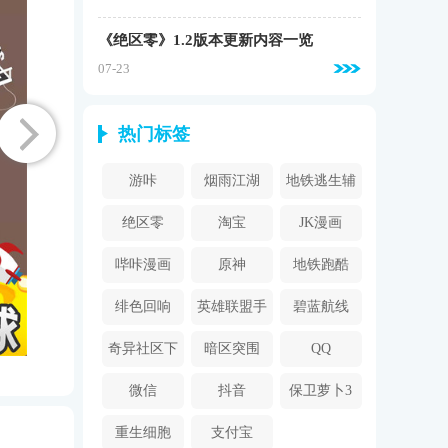
《绝区零》1.2版本更新内容一览
07-23
热门标签
游咔
烟雨江湖
地铁逃生辅
助器
绝区零
淘宝
JK漫画
哔咔漫画
原神
地铁跑酷
2024
绯色回响
英雄联盟手
碧蓝航线
游
奇异社区下
暗区突围
QQ
载安装
微信
抖音
保卫萝卜3
重生细胞
支付宝