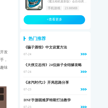
《魔法相机最新版》会自动调节光线，让你拍出精彩的照片。拥有自动美颜的功能，不用害怕担心拍出丑陋的照片，多种模板特效供你使用，不需要等待，赶快来下载使用吧！魔法相机最新版介绍魔法相机结合了无限的图片编辑乐趣，可以用它优化您的照片，并在社交网络分享。MAGIXCameraMX相机结合了无限的图片编辑乐趣，15种令人印象深刻的图像效果（如LOMO，奥顿，素描，流行艺术，怀旧等）可用于直接在摄像机实时，或在您的存储现有的照片。魔法相机最新版亮点查看所有照片效果，选择查看设
手机游戏
23.88MB
+查看更多
热门推荐
《骗子酒馆》中文设置方法
开发
07-24
手，
《大侠立志传》24位妹子全结缘攻略
趣味
07-24
《冰汽时代2》开局思路分享
07-23
DNF手游困难罗特斯打法教学
07-23