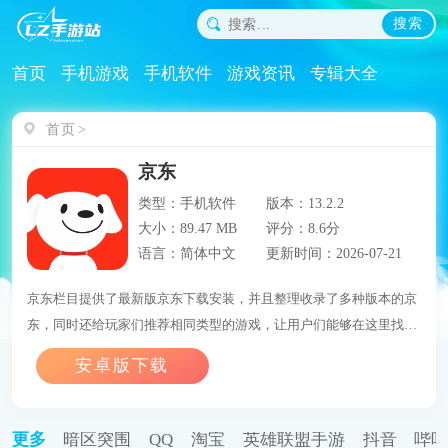
搜索
首页
手机游戏
手机软件
游戏资讯
专辑大全
首页
京东
类型：手机软件
版本：13.2.2
大小：89.47 MB
评分：8.6分
语言：简体中文
更新时间：2026-07-21
京东栏目提供了最新版京东下载安装，并且整理收录了多种版本的京
东，同时还给玩家们推荐相同类型的游戏，让用户们能够在这里找到
自己喜欢的游戏。
更多
暗区突围
QQ
淘宝
英雄联盟手游
抖音
哔咔