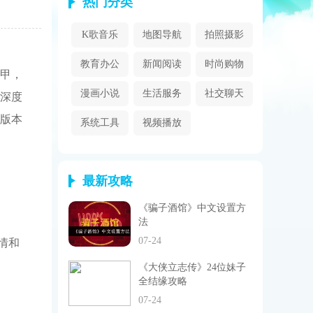
热门分类
K歌音乐
地图导航
拍照摄影
教育办公
新闻阅读
时尚购物
机甲，
漫画小说
生活服务
社交聊天
深度
戏版本
系统工具
视频播放
最新攻略
《骗子酒馆》中文设置方
法
07-24
情和
《大侠立志传》24位妹子
全结缘攻略
07-24