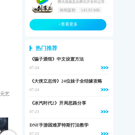
腾讯视频是由腾讯开发和运营的基于互联网的视频播放应用程序。作为中国领先的在线视频平台，腾讯视频汇集了大量高清图像资源，为用户带来了丰富的视听盛宴。从热门电视剧、电影、综艺节目、动画系列到纪录片、短片、腾讯视频等，一切都可以满足不同年龄段和不同观众兴趣的需求。该平台不仅与国内外各大影视制作公司紧密合作，独家推出众多热门IP作品，还制作了一系列深受观众喜爱的高品质网络剧、网络电影和综艺节目。腾讯视频的智能推荐系统可以根据用户的浏览历史和偏好准确推送个性化内容，让每个用户都能轻松找
休闲益智
145.93 MB
+查看更多
热门推荐
《骗子酒馆》中文设置方法
07-24
《大侠立志传》24位妹子全结缘攻略
07-24
次元艺
《冰汽时代2》开局思路分享
07-23
DNF手游困难罗特斯打法教学
07-23