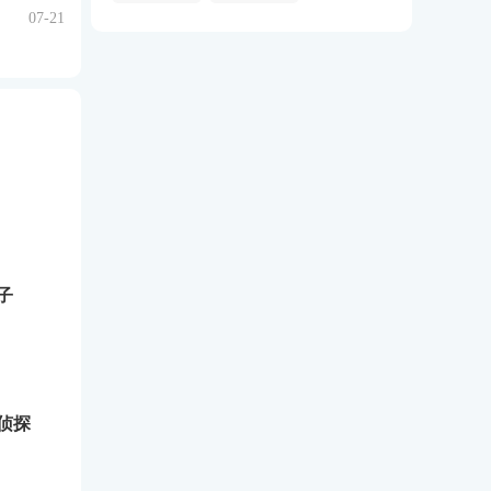
07-21
子
侦探