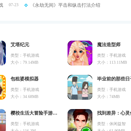
戏
07-23
《永劫无间》平击和纵击打法介绍
艾塔纪元
魔法造型师
类型：手机游戏
类型：手机游戏
大小：79.14MB
大小：113.11MB
包租婆模拟器
毕业前的那些日
类型：手机游戏
类型：手机游戏
大小：34.68MB
大小：74MB
樱校生活大冒险手游下载
找到差异：心灵
类型：手机游戏
类型：休闲益智
大小：116.3M
大小：61.90MB