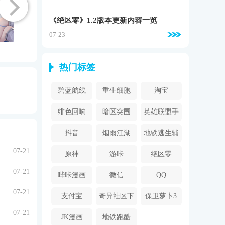
《绝区零》1.2版本更新内容一览
07-23
热门标签
碧蓝航线
重生细胞
淘宝
绯色回响
暗区突围
英雄联盟手
游
抖音
烟雨江湖
地铁逃生辅
07-21
助器
原神
游咔
绝区零
07-21
哔咔漫画
微信
QQ
07-21
2024
支付宝
奇异社区下
保卫萝卜3
07-21
载安装
JK漫画
地铁跑酷