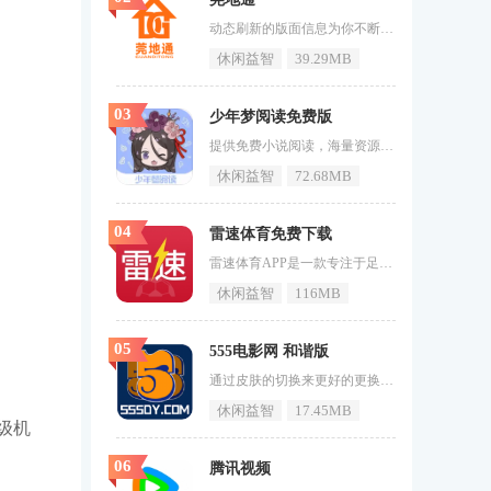
动态刷新的版面信息为你不断呈现各种关注栏目的相关报道，让你能够找到自己需求的资源来提升自己的视野看点，这就是《莞地通》，这是一款本地趣味的生活办事软件，让你在这里获取资讯的渠道更为稳定，事无巨细的为你呈现周边的情况报道，让用户在这里找到自己需求的服务。软件特色1、方便日常的实用平台，还可以根据自己的需求来选择，还可以发布自己的生活日常动态。2、莞地通这里的各种新闻信息都是当地政府发布的，用户也可以根据自己的需要进行浏览。3、不用出门也可以了解周围的新闻，帮助大家在这里
休闲益智
39.29MB
03
少年梦阅读免费版
提供免费小说阅读，海量资源轻松下载。《少年梦阅读免费版》可以分享你喜欢阅读小说，各种不同的书籍都能在这里观看，体验的感觉相当的方便。不同风格的书籍都可以进行阅读，整体的感受相当的方便。让书迷可以观看高质量的作品。如果喜欢这款软件的用户不要在犹豫了快来71游戏网下载吧。少年梦阅读免费版特色1、少年梦阅读免费版观看的感觉相当的方便，不同类型书籍都在分类栏目，点击就能进行阅读体验。2、进入阅读界面进行个性化阅读设置，可以看到更多的优质图书，让你可以观看到自己喜欢的内容。3、
休闲益智
72.68MB
04
雷速体育免费下载
雷速体育APP是一款专注于足球和篮球赛事的全方位服务平台。它以其简洁明了的界面、实时更新的赛事数据和高清流畅的直播体验，吸引了众多体育爱好者的关注。软件功能丰富，不仅提供全球各大赛事的比分直播和动画直播，还有专业的数据分析、赛事前瞻和情报分析等功能，满足用户对体育赛事的全方位需求。它还拥有活跃的社区和聊天室，让用户可以与其他球迷交流讨论，分享看球心得。雷速体育APP的亮点在于其独特的赛事预告和回顾功能，用户可以提前了解即将开始的赛事信息，也可以回顾已经结束的精彩比赛。此
休闲益智
116MB
05
555电影网 和谐版
通过皮肤的切换来更好的更换自己心情来感受不同氛围下的观影时光，把更好的故事呈现给大家，今天为大家带来《555电影网和谐版》，这是一款相当不错的观影软件，让你能够拥有更好的感受来进行一些比较难获得资源的寻找，这里拥有稳定的资源呈递的渠道，帮助你收获更多看点。软件特色1、符合您个人看点的需求资源都能为你进行搜罗，您可以在这个平台上观看到更多不错作品。2、555电影网和谐版为您打造精彩的内容，来呈现你想要的故事，获取您感兴趣的影视观看内容哦，赶紧下载吧。3、平台内的视频
休闲益智
17.45MB
级机
06
腾讯视频