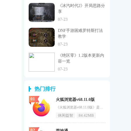
《冰汽时代2》开局思路分
享
07-23
DNF手游困难罗特斯打法
教学
07-23
《绝区零》1.2版本更新内
容一览
07-23
热门排行
01
火狐浏览器v68.11.0版
《火狐浏览器v68.11.0版》是一款多功能的网页浏览器，它支持多种操作系统，包括Windows、Mac和Linux。它的主要特点是速度快、安全性高和易于使用。火狐浏览器还支持各种扩展和插件，以满足用户的个性化需求。火狐浏览器v68.11.0版特色1、私密浏览：提供了一个私密浏览模式，让你在不留下任何痕迹的情况下浏览网页。2、多标签浏览：火狐浏览器v68.11.0版中你可以打开多个标签页，轻松地在不同的网站之间切换。3、密码管理器：提供了一个密码管理器，让你轻松
休闲益智
84.42MB
02
莞地通