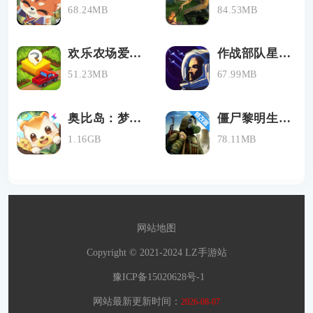
68.24MB
84.53MB
欢乐农场爱消除
作战部队星际围攻手机版下载
51.23MB
67.99MB
奥比岛：梦幻国度
僵尸黎明生存中文版
1.16GB
78.11MB
网站地图
Copyright © 2021-2024 LZ手游站
豫ICP备15020628号-1
网站最新更新时间：
2026-08-07