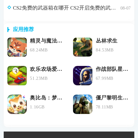
CS2免费的武器箱在哪开 CS2开启免费的武器箱方法
08-07
应用推荐
精灵与魔法最新版下载
丛林求生
68.24MB
84.53MB
欢乐农场爱消除
作战部队星际围攻手机版下载
51.23MB
67.99MB
奥比岛：梦幻国度
僵尸黎明生存中文版
1.16GB
78.11MB