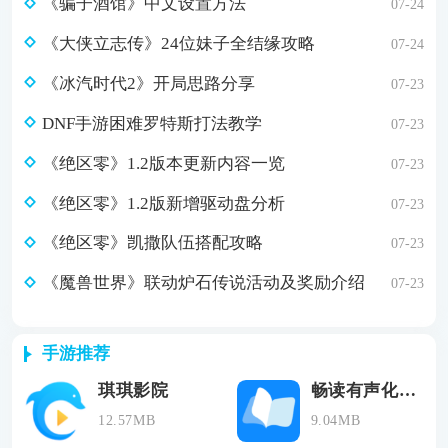
《骗子酒馆》中文设置方法
07-24
《大侠立志传》24位妹子全结缘攻略
07-24
《冰汽时代2》开局思路分享
07-23
DNF手游困难罗特斯打法教学
07-23
《绝区零》1.2版本更新内容一览
07-23
《绝区零》1.2版新增驱动盘分析
07-23
《绝区零》凯撒队伍搭配攻略
07-23
《魔兽世界》联动炉石传说活动及奖励介绍
07-23
手游推荐
琪琪影院
畅读有声化平台
12.57MB
9.04MB