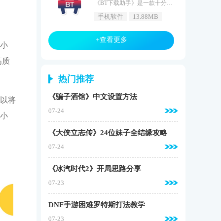
《BT下载助手》是一款十分实用的BT资源下载工具，如果你有了这个软件，就能下载一些不容易找到的资源，让你的知识更加多，没有广告和弹窗影响用户的实用体验，可谓为是一款非常良心的下载工具。BT下载助手介绍BT下载助手一款免费的界面非常干净整洁且高效的BT文件下载工具，在这里你可以到最新、最火爆的BT游戏，如：圣杯战争飞升版，圣杯战争飞升版是一款经典好玩的二次元卡牌动作类手游，精美画风层次分明，整个下载界面非常干净整洁，没有速度限制，支持torrent种子文件下载与磁力链接下载
手机软件
13.88MB
+查看更多
小
高质
热门推荐
《骗子酒馆》中文设置方法
以将
07-24
小
《大侠立志传》24位妹子全结缘攻略
07-24
《冰汽时代2》开局思路分享
07-23
DNF手游困难罗特斯打法教学
07-23