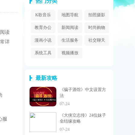
热门分类
K歌音乐
地图导航
拍照摄影
教育办公
新闻阅读
时尚购物
阅读
漫画小说
生活服务
社交聊天
常详
系统工具
视频播放
最新攻略
《骗子酒馆》中文设置方
功
法
07-24
《大侠立志传》24位妹子
心服
全结缘攻略
07-24