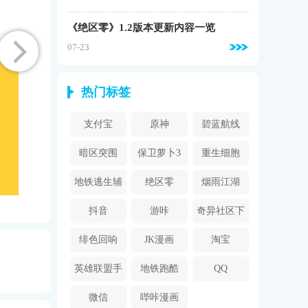
《绝区零》1.2版本更新内容一览
07-23
热门标签
支付宝
原神
碧蓝航线
暗区突围
保卫萝卜3
重生细胞
地铁逃生辅
绝区零
烟雨江湖
助器
抖音
游咔
奇异社区下
载安装
绯色回响
JK漫画
淘宝
英雄联盟手
地铁跑酷
QQ
游
微信
哔咔漫画