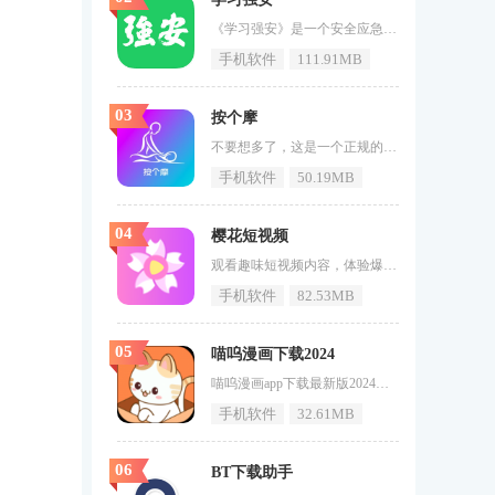
《学习强安》是一个安全应急知识学习和新闻信息阅读软件。在学习强安应用的过程中，用户可以随时随地学习安全应急知识，学习强安应用支持图文学习、安全应急信息阅读、课程内容录制、课后实践、评估等，提供安全应急知识发布、安全教育培训等服务。学习强安介绍学习强安app是一款专业的安全应急知识学习软件，致力于帮助深圳市全体市民朋友学习全面且有效的安全应急知识，让所有用户都能在遇到危险时保护好自己；软件提供资讯服务，在这里有众多自媒体入驻开设公众号，每天都会更新关于安全应急的资讯，让你从
手机软件
111.91MB
03
按个摩
不要想多了，这是一个正规的按摩平台，为了帮助更多的用户在工作的劳累之后能够有一个放松的生活状态，《按个摩》是平台结合了各种休闲会所，有着明确的服务价格，而且还支持线上预约的服务，让你能够安心的享受放松身心的同城按摩服务。按个摩亮点凡能提供优质上门服务的商家均可申请入驻，并在个人摩托车平台上共享大量用户。按个摩app采用领先的020上门按摩服务模式，解决传统按摩消费高、服务差、小费多的痛点需求；按个摩打造以客户为中心的新时代，通过大量优质服务商的对接，为用户提供优质的上
手机软件
50.19MB
04
樱花短视频
观看趣味短视频内容，体验爆笑的生存短片。《樱花短视频》这是一款非常出色的短视频app软件，在这里你可以观看非常有趣的视频内容。整体体验过程让人感到满意，还能认识许多喜欢短视频的用户，体验的感觉相当的有意思。如果喜欢这款软件的用户不要在犹豫了快来71游戏网下载吧。樱花短视频特色1、在这里，您可以看到每天都不会重复的内容，并且您可以轻松地观看每天消磨时间的内容。2、您也可以自己拍摄视频，更新速度也非常快，短视频的播放非常流畅，让你的追剧更轻松。3、这里的更新速度非常快，丰
手机软件
82.53MB
05
喵呜漫画下载2024
喵呜漫画app下载最新版2024是一款专为漫画爱好者设计的漫画趣味软件。喵呜漫画app下载最新版2024提供智能搜索引擎，用户可以快速找到喜欢的漫画，并支持收藏功能。喵呜漫画app下载最新版2024设有社区功能，用户可以与其他漫画爱好者交流心得、分享喜爱的作品，增强社交体验。喵呜漫画app下载最新版2024采用了条式排版设计，颠覆了传统阅读模式，适应不同屏幕尺寸，提供更佳的阅读体验。感兴趣的小伙伴赶快下载最新的软件版本吧。开发者广州盛临信息技术咨询有限公司备案号粤ICP备
手机软件
32.61MB
06
BT下载助手