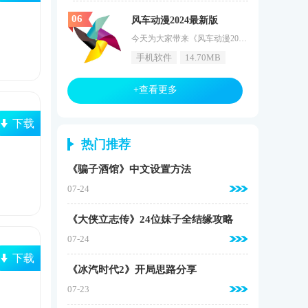
06
风车动漫2024最新版
今天为大家带来《风车动漫2024最新版》，这是软件的全新版本，不仅更新了丰富的动漫资源，而且还优化了看漫的环境，让加载动漫的时候更加的流畅，满足用户小伙伴们的追漫需求。这是一款加载功能强大且顺畅的播放软件，软件为你带来更多优质番剧的选择点播权利，让你得以在这里发现更多精彩。更多样的资源都会推送到你的中心版块，让你在这些喜欢的题材中进行再次的筛选，取宝留下的是最精品的内容。软件特色1、寻找您感兴趣的高质量内容，无广告干扰的追番体验，所有资源随时供您使用。2、支持读取多样格
手机软件
14.70MB
+查看更多
下载
热门推荐
《骗子酒馆》中文设置方法
07-24
《大侠立志传》24位妹子全结缘攻略
07-24
下载
《冰汽时代2》开局思路分享
07-23