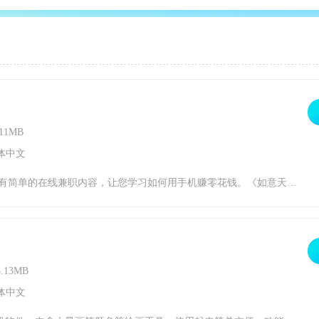
11MB
体中文
天气预报。如意天气红包版介绍平台还为用户提供了黄历查询功能，您可以在这里查询黄历信息，让您可以了解每天的黄历内容，以后选择吉日就会非常方便了；还有各种养生资讯，让您学习健康的生活方式，让您的身体变得更健康。如意天气红包版特色非常实用又有趣的APP。支持全国约3千多个地点的天气查询和预报服务，采用专业机构数据，天气预报信息准
.13MB
体中文