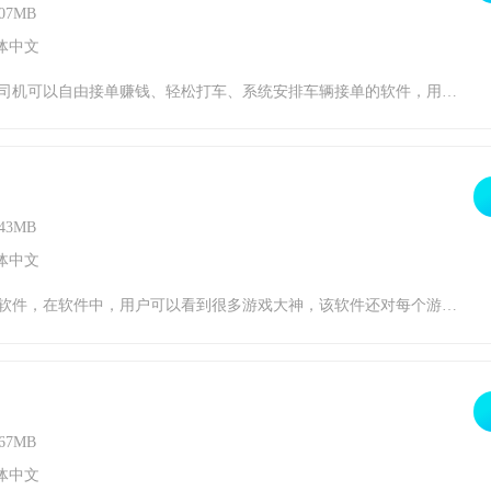
07MB
体中文
每天的订单金额，统计所有的营业额收入，快速申请提现，乘客通过站台乘坐出租车非常方便。飞嘀司机聚合功能1、一键申请司机，开启自己的接送服务，成为平台司机，开始自由接单。2、订单数量充足，用户量非常大。他们都是喜欢打车的人，这样司机才能接到更多的订单。3、飞嘀司机聚合软件中收入很清楚，每个订单的收入都详细，金额明细，让你用心赚
43MB
体中文
，游戏中的玩的人是很多的大量的游戏高手带你一起上分，软件很好用赶紧来下载吧。早伴功能1、伴奏记录，每次点击伴奏软件，都会自动为您录音，方便查看录音信息。2、订单中心，用户可以在此查看所有订单并查看最近消费情况。3、早伴软件中搜索游戏，输入你想玩的游戏，轻松找到你喜欢玩的游戏。早伴亮点1、早伴软件里面的游戏种类是极其的多的
67MB
体中文