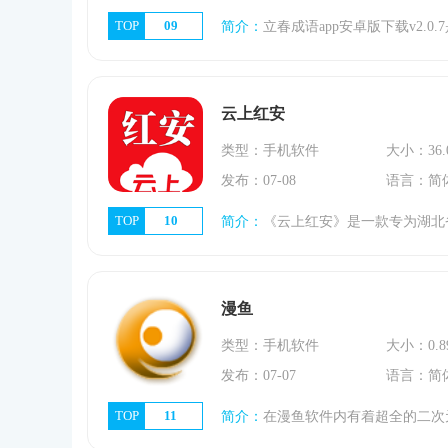
TOP
09
简介：
立春成语app安卓版下载v2.0.7是一款习语学习软件。该平台不仅提供丰富有趣的习语学习内容，还可以让你背诵和练习成语。找到很多成语的解释例句用法
云上红安
类型：手机软件
大小：36.
发布：07-08
语言：简
TOP
10
简介：
《云上红安》是一款专为湖北省红安县居民量身打造的生活服务类软件，这里有汇聚全国的热闻头条和热点资讯，实时更新本地的政务信息和地方特色，居民在线办事更
漫鱼
类型：手机软件
大小：0.8
发布：07-07
语言：简
TOP
11
简介：
在漫鱼软件内有着超全的二次元漫画随手看，你想看的内容在这里都能轻松的搜索的到。《漫鱼》是一款非常不错的漫画阅读软件，海量的漫画资源，打开就能看到你