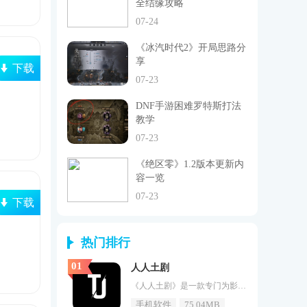
全结缘攻略
07-24
《冰汽时代2》开局思路分
享
下载
07-23
DNF手游困难罗特斯打法
教学
07-23
《绝区零》1.2版本更新内
容一览
07-23
下载
热门排行
01
人人土剧
《人人土剧》是一款专门为影视爱好者打造的在线追剧神器，软件中所有影视剧免费为大家免费播放，无需充值会员即可快速享受各种优质观影服务，用户可以随心所欲地观看视频，而不必担心剧集短缺，根据用户的观看偏好进行智能推荐，整合了上万部电影和数十万集电视剧，以及上百套综艺节目，提供给用户丰富的视频内容库。这么好用的软件还不赶紧下载！人人土剧魅力：1、多种阅读模式：软件提供不同的阅读或观看模式供用户自由选择，在不同场景下提供定制化体验，让用户在观看过程中体验不同的乐趣。2、离线
手机软件
75.04MB