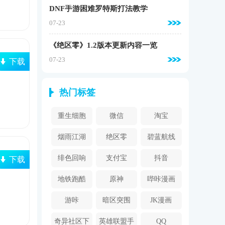
DNF手游困难罗特斯打法教学
07-23
《绝区零》1.2版本更新内容一览
07-23
下载
热门标签
重生细胞
微信
淘宝
烟雨江湖
绝区零
碧蓝航线
绯色回响
支付宝
抖音
下载
地铁跑酷
原神
哔咔漫画
2024
游咔
暗区突围
JK漫画
奇异社区下
英雄联盟手
QQ