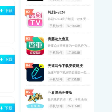
下载
02
韩剧tv2024
韩剧tv2024官方版是一款备受欢迎的韩剧观看软件，它不仅可以为用户提供最新的韩剧资源，还有更多令人惊喜的功能。无论你是韩剧迷还是初学者，这个软件都能满足你的需求。韩剧tv2024官方版的界面设计非常简洁大方，用户可以很快地找到自己想要的韩剧，而且软件的操作也非常简单，即使是新手也能很快上手。它还提供了多种语言选择，方便不同国家和地区的用户使用。韩剧tv2024官方版的内容非常丰富多彩，用户可以随时观看最新的热门韩剧，包括浪漫爱情、悬疑推理、历史传奇等多种类型。而且，软
手机软件
52.96MB
03
青藤论文查重
青藤论文查重作为一款优秀的论文查重软件，以其权威可靠的结果、前沿的技术和安全的保障赢得了广大用户的信赖。无论是职业作家、学术人士还是在校学生，青藤论文查重都能为其提供便捷、专业、安全的论文查重服务。软件内容丰富，特色鲜明，亮点突出，优势明显。它支持多种查重平台，满足用户多样化的需求；提供降重秘笈和专业的降重服务，帮助用户轻松应对论文写作中的难题。青藤论文查重还注重用户体验，提供一键式的查重报告预览、分享和下载功能，让用户随时随地都能方便地查看和使用查重结果。《青
手机软件
17.29MB
下载
04
光速写作下载安装链接
光速写作下载安装链接是一款，专为进步文案编撰功率，而规划的智能写作软件。在当今快节奏的工作环境中，这款软件以其强壮的功用，协助用户敏捷地完结，高质量的公众号文章、营销广告及各类文案创作。经过集成全文生成、大纲生成、文章改写、续写、扩写等多种功用，光速写作让用户，即使在喝咖啡的片刻，也能轻松释放无限构思与创意。无论身处何地，用户都能借助这款软件，完结高效写作，进步工作功率，从而在竞争剧烈的市场中锋芒毕露。特别是多终端同步功用，让用户可以在不同设备上无缝切换，随时随地继续写作。如
手机软件
47.85MB
05
斗看漫画免费版
提供免费资源下载，海量漫画轻松阅读。《斗看漫画免费版》绝对是不少漫迷们首推的漫画软件，多种漫画资源免费看，能将高质量的全彩漫画在推荐页上推荐给大家，男频女频资源都很齐全。让你的阅读更加舒适，感觉十分的不错。如果喜欢这款软件的用户不要在犹豫了快来71游戏网下载吧。斗看漫画免费版特色1、可以自由选择阅读模式，就像可以设置阅读字体的大小和背景亮度一样来观看。2、创建自己最舒适，方便的阅读环境，您还可以查看所有新的在线精品阅读漫画。3、使用此软件，不再需要担心没有好书要遵循。
手机软件
26.11MB
下载