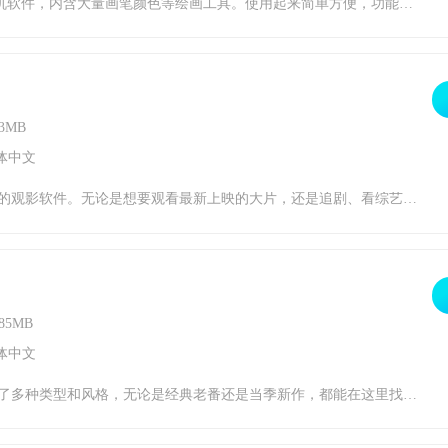
吧！使用三个手指，您可以隐藏和显示界面，清理图层，撤消或重做，以及剪切复制或粘贴。感兴趣的小伙伴赶快下载最新的软件版本吧。软件特点1、使用两个手指旋转画廊中的作品。2、使用快速响应涂抹工具与库中的任何画笔完美混合颜色。3、如果你可以在这里自由创作画布和绘画。4、你可以用你的想象力创作出高质量的作品。软件风格1、透明度支
3MB
体中文
影视软件内不会被用户所烦恼的广告打扰，用户可以畅快的享受观影盛宴。并且软件内的所有影视资源全部完全免费，用户可以不必花费一分钱就可以享受到愉快的观影体验。用户只需轻松点击播放，就可以在线享受观影时光。往往影视魅力1、海量影视：往往影视软件拥有着庞大的影视资源库，里面包含了各种类型的电影、电视剧、综艺节目等等。用户剋在软件中随时
85MB
体中文
符合你期待的作品在这力都能稳定的为你提供最新更新的章节故事，让喜欢阅读的朋友可以收集更多自己喜欢的的内容，赋予用户更多精彩的体验，让你能收获自己想要的服务，有兴趣的朋友记得下载漫画天堂。漫画天堂软件特色1、全新的阅读体验，让你可以感受不同的阅读方式哦!定制自己喜欢阅读方式，让你能够收获更多，资源更丰富。2、想要一直看漫画吗?