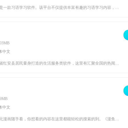
说明，还可以参加很多针对成语的测试和游戏，可以帮助你更好的理解和掌握成语，学习后参与答题，奖励更多。感兴趣的小伙伴赶快下载最新的软件版本吧。软件特点1.选择个人需要学习的习语水平词典。2.查看不同成语对应的典故内容，积累文化底蕴。3.把成语放进你的个人收藏里，这样你以后就可以看了。4.查阅习语定义，深入理解成语的内容。软
03MB
体中文
加的方便快捷，随时进行生活缴费和话费充值。云上红安介绍云上红安是当地政府指定的新闻阅读客户端app，主要提供红安本地的新闻资讯，这里有着头条、时政动态以及实时快讯以及各种各样的新闻内容，因为新闻的内容很多，所以这里的新闻版块也很多，于是用户在阅读新闻的时候可以自主的挑选个性化的新闻内容，在线可以对每一则新闻资讯进行详细的了解。
9MB
体中文
想看的漫画。漫鱼介绍为你提供优质的漫画内容，每天在线都会为您更新您需要漫画信息，优质漫画看不停；现在还为新用户们准备了许多的新手福利，每天签到就可以获得奖励，完成在线的任务也可以获得奖励，还有更多的活动奖励等你来领取。漫鱼特色1、十万本热门漫画免费看，5000万动漫爱好者的共同选择。2、超高人气小说改编的漫画让你尽享视觉盛