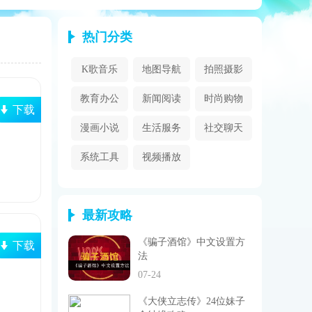
热门分类
K歌音乐
地图导航
拍照摄影
教育办公
新闻阅读
时尚购物
下载
漫画小说
生活服务
社交聊天
系统工具
视频播放
最新攻略
《骗子酒馆》中文设置方
下载
法
07-24
《大侠立志传》24位妹子