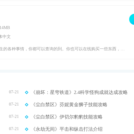
14MB
体中文
积金、社保等信息，喜欢的用户快来游戏窝手游网下载使用吧！智慧青岛社保查询介绍智慧青岛社保查询是青岛市人力资源和社会保障局推出的手机客户端，用户们节省了排队的时间在手机上就能轻松查询自己的社保信息，软件还能及时的了解自己的社保变化，资讯个人相关保险信息。智慧青岛社保查询亮点可支付居民养老、居民医疗、社会调节、个体自由职业者等
07-21
《崩坏：星穹铁道》2.4科学怪狗成就达成攻略
07-21
《尘白禁区》芬妮黄金狮子技能攻略
07-21
《尘白禁区》伊切尔豹豹技能攻略
07-21
《永劫无间》平击和纵击打法介绍