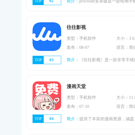
TOP
02
简介：
procreate安卓版是一款绘画手机软件，内含大量画笔颜色等绘画工具。使用起来简单方便，功能强大，可以帮你完成插画素描等。喜欢的朋友赶紧下载体验
往往影视
类型：手机软件
大小：3.6
发布：08-07
语言：简
TOP
03
简介：
《往往影视》是一款非常不错的观影软件。无论是想要观看最新上映的大片，还是追剧、看综艺节目，用户都可以在这款软件中找到能够满足自己需求的影视资源。往往
漫画天堂
类型：手机软件
大小：11.
发布：07-10
语言：简
TOP
04
简介：
提供了丰富的漫画资源，涵盖了多种类型和风格，无论是经典老番还是当季新作，都能在这里找到，这就是《漫画天堂》，这是一款相当带感的漫作阅读软件，更多比较