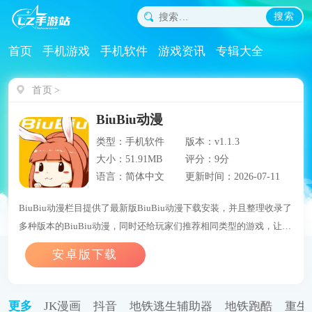
搜索
首页
手机游戏
手机软件
游戏资讯
专辑大全
首页
BiuBiu动漫
类型：手机软件
版本：v1.1.3
大小：51.91MB
评分：9分
语言：简体中文
更新时间：2026-07-11
BiuBiu动漫栏目提供了最新版BiuBiu动漫下载安装，并且整理收录了
多种版本的BiuBiu动漫，同时还给玩家们推荐相同类型的游戏，让用
户们能够在这里找到自己喜欢的游戏。
更多
JK漫画
抖音
地铁逃生辅助器
地铁跑酷
重生