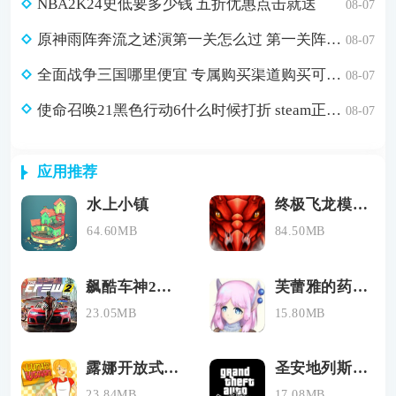
NBA2K24史低要多少钱 五折优惠点击就送
08-07
原神雨阵奔流之述演第一关怎么过 第一关阵线的形成通关攻略
08-07
全面战争三国哪里便宜 专属购买渠道购买可省179元
08-07
使命召唤21黑色行动6什么时候打折 steam正版游戏低价购买渠道分享
08-07
应用推荐
水上小镇
终极飞龙模拟器
64.60MB
84.50MB
飙酷车神2下载手机免费
芙蕾雅的药水工坊无限材料
23.05MB
15.80MB
露娜开放式厨房
圣安地列斯手机版下载
23.84MB
17.08MB