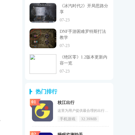
《冰汽时代2》开局思路分
享
07-23
DNF手游困难罗特斯打法
教学
07-23
《绝区零》1.2版本更新内
容一览
07-23
热门排行
01
枝江出行
这里为用户提供最合理的出行方案，能提醒用户公交车到站时间。《枝江出行》拥有实时公交，线路查询，站点查询，包车，网约车等诸多功能，可以帮助枝江人更轻松便捷生活出行。枝江出行介绍枝江出行是枝江公共交通公司为市民精心打造的一款公交软件，主要包括以下基本功能：自动获取用户的周边线路，提供最近公交站点步行导航，查询公交车在途中的实时位置，让用户可以合理规划行程。枝江出行特色1、一键进行定位，快速为你搜索附近的车辆以及路线信息；2、还能帮你查询车辆的的线路，以及什么时候发车，什
。
手机游戏
32.39MB
02
睡眠监测助手