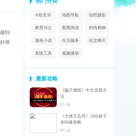
热门分类
K歌音乐
地图导航
拍照摄影
教育办公
新闻阅读
时尚购物
越到
漫画小说
生活服务
社交聊天
好感
系统工具
视频播放
最新攻略
《骗子酒馆》中文设置方
法
07-24
《大侠立志传》24位妹子
全结缘攻略
07-24