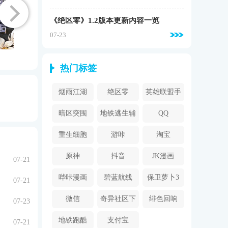
《绝区零》1.2版本更新内容一览
07-23
热门标签
烟雨江湖
绝区零
英雄联盟手
游
暗区突围
地铁逃生辅
QQ
助器
重生细胞
游咔
淘宝
原神
抖音
JK漫画
07-21
哔咔漫画
碧蓝航线
保卫萝卜3
07-21
2024
微信
奇异社区下
绯色回响
07-23
载安装
地铁跑酷
支付宝
07-21