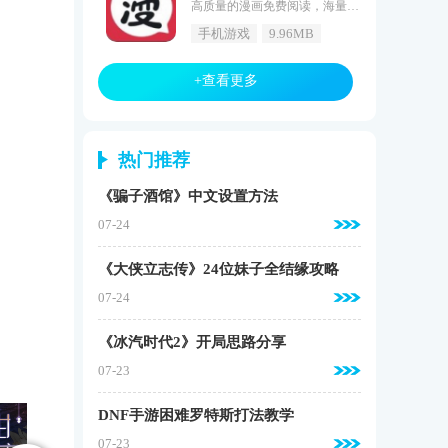
高质量的漫画免费阅读，海量二次元的作品观看。《漫小肆和谐版》在这里你可以满足你的漫画阅读需求，整体的观看体验感相当的轻松。满足你的漫画阅读需求，各种不同的类型都可以进行观看，体验的感觉相当轻松，让你的追漫变得更加便利。如果喜欢这款软件的用户不要在犹豫了快来71游戏网下载吧。漫小肆和谐版国漫推荐漫小肆和谐版特色1、漫小肆和谐版在这里观看漫画非常轻松，可以让漫迷享受更加轻松的漫画体验。2、其中的漫画资源可免费观看，并且可以免费在线阅读而无需支付相应的会员费。3、快速了解
手机游戏
9.96MB
+查看更多
热门推荐
《骗子酒馆》中文设置方法
07-24
《大侠立志传》24位妹子全结缘攻略
07-24
《冰汽时代2》开局思路分享
07-23
DNF手游困难罗特斯打法教学
07-23