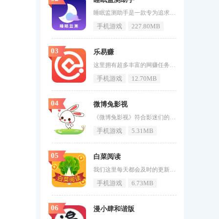
睡眠监测助手是一款专为追求高质量睡眠的用户设计的智能软件。它利用前沿技术，通过精准的睡眠监测和个性化的数据分析，为用户提供全面的睡眠报告。这款软件不仅具备丰富的白噪音选项，还能与智能家居设备无缝连接，帮助用户营造出最舒适的睡眠环境。无论是实时记录影响睡眠的各种因素，还是清晰呈现睡眠趋势，睡眠监测助手都能让用户对自己的睡眠状况了如指掌。软件还提供了实用的睡眠技巧和建议，帮助用户解决各种睡眠问题，从而培养健康的睡眠习惯。睡眠监测助手软件风格1、功能布局合理，操作流畅便捷，用户
手机游戏
227.80MB
03
乐易赚
这里拥有超多丰富的网赚任务，只需利用碎片时间做任务就可以获取丰富的收益。《乐易赚》只需要按照平台的要求完成任务就能获得收益，多种赚钱模式任你选择，在乐易赚app省钱更赚钱。乐易赚介绍乐易赚APP是一款非常实用的手机软件，主要是针对手机在线任务赚钱打造的便捷平台。在这里，是可以为小伙伴们带来海量的优质任务，包含的任务分类也是非常齐全的，可以在线选择自己喜欢的任务在线完成，喜欢的话快来下载乐易赚吧！乐易赚特色1、转发精品文章;每获得访问+0.05元特别注意：需根据不同
手机游戏
12.70MB
04
微博兔影视
《微博兔影视》符合影迷们的一切追剧需求，观看的感觉十分的出色，拥有高清影视资源免费观看，网上有各种电视剧，这些视频都是免费看的，允许用户观看各种精彩的影视资源。这个软件里有很多精彩的影视资源，观看起来非常的方便，如果你喜欢观影的话，这里绝对可以满足你。微博兔影视特色1、微博兔影视网络流行影视资源被整合到整个网络中，每种资源都有其独特的风格和独特的展示方式。2、可以随时随地切换精彩，独特的电影播放，新颖而简单的界面设置以及丰富的功能，随时随地观看。3、开发个性化的页面设
手机游戏
5.31MB
05
白菜阅读
我们这里每天都会及时的更新好多优质的文章，可以让你们随意的进行阅读。《白菜阅读》你遇见喜欢的优质文章，可以随手转发自己喜欢的文章，只要产生了阅读就能获得红包，喜欢的用户快来游戏窝手游网下载使用吧！白菜阅读介绍白菜阅读app每天都会有大量的资讯内容更新，你直接手机在线就可以阅读到自己比较喜欢的内容，都是免费阅读的，不用担心会收费，有喜欢的内容随手转发到自己的朋友圈，就可以轻松手机挣钱。白菜阅读亮点任务种类很多，每天都会有大量的任务更新，很容易赚到零花钱。它可以自由取现
手机游戏
6.73MB
06
漫小肆和谐版