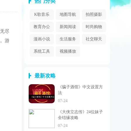
热门分类
K歌音乐
地图导航
拍照摄影
教育办公
新闻阅读
时尚购物
无尽
漫画小说
生活服务
社交聊天
。游
系统工具
视频播放
最新攻略
《骗子酒馆》中文设置方
法
07-24
《大侠立志传》24位妹子
全结缘攻略
07-24