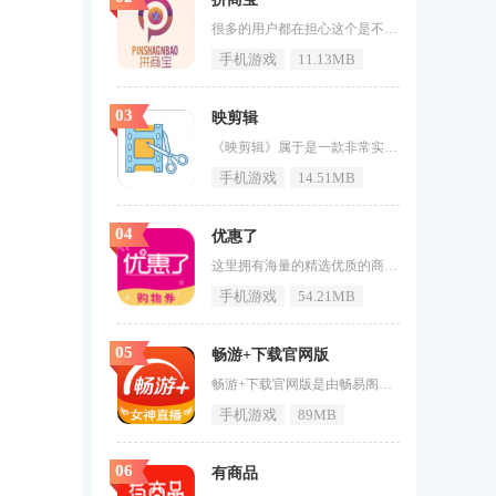
很多的用户都在担心这个是不是骗局，不会没有赚到钱反而丢了钱，就非常的不划算了。《拼商宝》是一个非常正规的手机抢单赚钱平台，用户只需要在这里注册完张账号之后，就可以自由的进行抢单，你抢到单大部分都是淘宝，京东之类，完成之后就能获得佣金了。拼商宝特色1、各类用户以更多的空闲时间提供专业可靠的移动兼职平台。2、真正的接单任务是随时更新多个接单任务，丰富利润。3、拼商宝中你可以邀请身边的朋友参加，会有更高的奖励等着你。4、各项任务标识清晰、可靠、操作方便。5、真正的接单任
手机游戏
11.13MB
03
映剪辑
《映剪辑》属于是一款非常实用的软件，用户在软件当中是可以进行允许用户更快地编辑他们想要的视频，总的来说是十分非常方便的，而且软件没有任何充电功能，软件可以利用开发的几个视频进行拼接非常绿色利用最短的时间制作超高效的视频，感兴趣的小伙伴赶快进行下载吧。映剪辑介绍1、软件允许用户扩展照片和视频的混合编辑，用户可以使用照片和视频进行混合。2、在软件中，您可以自由选择或自行编译视频的色调，外加多种纸贴纸，非常实用。3、软件中有多种特效，可以瞬间还原用户的原始视频，快速转换各种
手机游戏
14.51MB
04
优惠了
这里拥有海量的精选优质的商品，各种精选的宝贝任你挑选。《优惠了》是非常不错的手机购物优惠省钱软件，随时随地的都能进行下单购买。线上购物更方便、更快捷。优惠了介绍优惠了app是一款购物返利软件，优惠了app引领购物新时尚，好物分享美美哒！10亿人民都喜欢的购物优惠券加返佣创业平台。AI推荐，直播抖券，团购，分享，摇一摇，各种有趣的体验欢迎与您。优惠了特色1、正品下单随时购物，给国内众多小伙伴带来省钱福利，所有商品都能轻松搜索，快来这里试试吧!2、商品质量足够安全，查看
手机游戏
54.21MB
05
畅游+下载官网版
畅游+下载官网版是由畅易阁官方推出的手机移动客户端，它为用户提供了一个在手机上浏览交易中心、进行游戏道具和装备自由交易的便捷平台。对于热爱游戏并希望随时随地管理自己游戏资产的用户来说，这款APP绝对值得一试。畅游+软件功能1.提供全面的游戏道具和装备交易功能，方便用户随时随地买卖。2.支持多种交易方式，包括一口价、竞拍等，满足不同交易需求。3.提供交易记录和订单管理功能，方便用户随时查看交易详情。4.提供游戏资讯和社区交流功能，让用户在交易的同时也能分享游戏
手机游戏
89MB
06
有商品