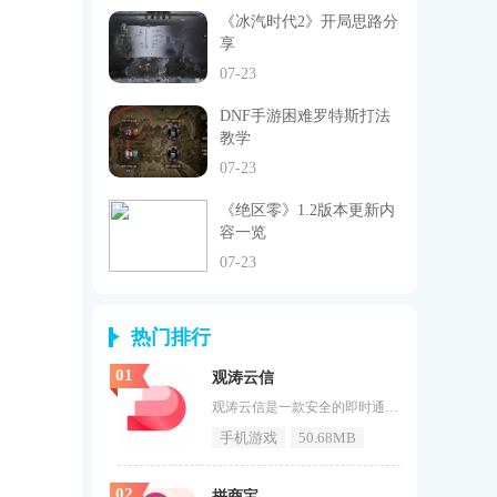
《冰汽时代2》开局思路分
享
07-23
DNF手游困难罗特斯打法
教学
07-23
《绝区零》1.2版本更新内
容一览
07-23
热门排行
01
观涛云信
观涛云信是一款安全的即时通讯软件，致力于为用户提供便捷、即时的在线沟通体验。它支持跨通信运营商、跨操作系统平台，无论身处何地，都能通过网络迅速传递语音、视频、图片和文字信息，让沟通变得更为畅通无阻。观涛云信不仅具备丰富的功能特性，还以其独特的软件风格和出色的性能赢得了广大用户的青睐。观涛云信软件特点1.观涛云信拥有智能搜索功能，支持多种搜索方式，帮助用户快速定位所需信息。2.提供个性化设置选项，用户可以根据喜好定制主题皮肤、消息提示音和聊天背景，打造专属聊天界
手机游戏
50.68MB
02
拼商宝