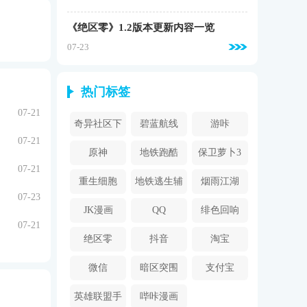
《绝区零》1.2版本更新内容一览
07-23
热门标签
07-21
奇异社区下
碧蓝航线
游咔
07-21
载安装
原神
地铁跑酷
保卫萝卜3
07-21
重生细胞
地铁逃生辅
烟雨江湖
07-23
助器
JK漫画
QQ
绯色回响
07-21
绝区零
抖音
淘宝
微信
暗区突围
支付宝
英雄联盟手
哔咔漫画