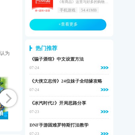
《有商品》这里与好多的购物软件都有合作，从其他购物平台买回来了好多购物优惠券。这些优惠券全平台都可以通用的，让你不用担心在哪里购物，不强迫商家也不强迫用户只能在一家购物平台购物，喜欢的用户快来游戏窝手游网下载使用吧！有商品介绍有商品是一款购物软件，最新的无界社交电子商务零售商城，将大张优惠券聚集在整个网络上，支持零负担共享赚钱，都不需要原价购物，复制宝贝标题搜索，轻松获得隐藏的优惠券，下订单并取回现金。喜欢的快来下载吧！有商品亮点只需输入您需要购买的产品，您就可以立即
手机游戏
54.41MB
+查看更多
热门推荐
认为
《骗子酒馆》中文设置方法
07-24
《大侠立志传》24位妹子全结缘攻略
07-24
《冰汽时代2》开局思路分享
07-23
DNF手游困难罗特斯打法教学
07-23