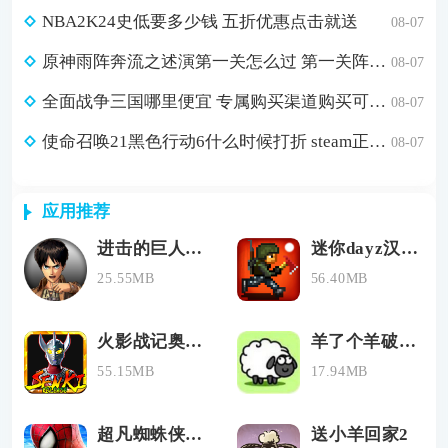
NBA2K24史低要多少钱 五折优惠点击就送
08-07
原神雨阵奔流之述演第一关怎么过 第一关阵线的形成通关攻略
08-07
全面战争三国哪里便宜 专属购买渠道购买可省179元
08-07
使命召唤21黑色行动6什么时候打折 steam正版游戏低价购买渠道分享
08-07
应用推荐
进击的巨人游戏手机版
迷你dayz汉化版
25.55MB
56.40MB
火影战记奥特曼
羊了个羊破解版游戏
55.15MB
17.94MB
超凡蜘蛛侠2手游下载
送小羊回家2