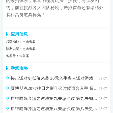
的破招体系，丰富的秘境玩法！少侠可与亲友相
约，前往挑战各大团队秘境，击败首领还有珍稀外
装和高阶道具掉落！
应用信息
权限功能：
点击查看
隐私说明：
点击查看
备案号：未备案
游戏攻略
揍击派对史低价来袭 30元入手多人派对游戏
08-07
赛博朋克2077往日之影什么时候适合入手 超值折扣98元入手方法介绍
08-07
原神雨阵奔流之述演第九关怎么过 第九关如从山间落下的雨滴通关攻略
08-07
原神雨阵奔流之述演第八关怎么过 第八关更多火力更少损伤通关攻略
08-07