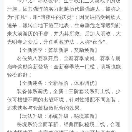
卡卢比：墨衫夜帝。生于歌朵兰大漠地下的跋
汗族，因其强悍的实力超越历代最强族人，被称之
为“拓凡”，即“暗夜中的妖灵”；因受诬陷受到族人
追杀，辗转自地下逃至地表，生命垂危之际遇到前
来大漠游历的于睿，并为其所救。后加入明教，大
光明寺之变后，升任明教护法，人称“夜帝”。
【全新赛季：篇章新启，奖励焕新】
名侠第八赛季开启，全新赛季成就、赛季专属
巅峰奖励焕新登场！全新赛季统一门槛，萌新也能
轻松追赶！
【全新装备：全新品阶，体系调优】
装备体系调优，全新十三阶套装系列上线，少
侠可根据不同的出战环境，针对性搭配不同套装，
追求侠客与套装极致配合的效果。
【玩法升级：系统升级，秘境革新】
秘境系统全面革新，经典团队秘境上线，合理