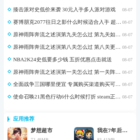
揍击派对史低价来袭 30元入手多人派对游戏
08-07
赛博朋克2077往日之影什么时候适合入手 超值折扣98元入手方法介绍
08-07
原神雨阵奔流之述演第九关怎么过 第九关如从山间落下的雨滴通关攻略
08-07
原神雨阵奔流之述演第八关怎么过 第八关更多火力更少损伤通关攻略
08-07
NBA2K24史低要多少钱 五折优惠点击就送
08-07
原神雨阵奔流之述演第一关怎么过 第一关阵线的形成通关攻略
08-07
全面战争三国哪里便宜 专属购买渠道购买可省179元
08-07
使命召唤21黑色行动6什么时候打折 steam正版游戏低价购买渠道分享
08-07
应用推荐
梦想超市
我在7年后等着你
72.49MB
83.41MB