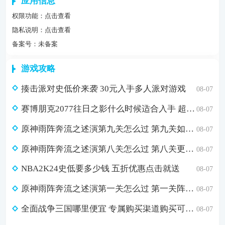
应用信息
权限功能：
点击查看
隐私说明：
点击查看
备案号：未备案
游戏攻略
揍击派对史低价来袭 30元入手多人派对游戏
08-07
赛博朋克2077往日之影什么时候适合入手 超值折扣98元入手方法介绍
08-07
原神雨阵奔流之述演第九关怎么过 第九关如从山间落下的雨滴通关攻略
08-07
原神雨阵奔流之述演第八关怎么过 第八关更多火力更少损伤通关攻略
08-07
NBA2K24史低要多少钱 五折优惠点击就送
08-07
原神雨阵奔流之述演第一关怎么过 第一关阵线的形成通关攻略
08-07
全面战争三国哪里便宜 专属购买渠道购买可省179元
08-07