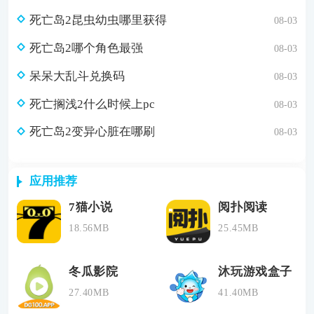
死亡岛2昆虫幼虫哪里获得
08-03
死亡岛2哪个角色最强
08-03
呆呆大乱斗兑换码
08-03
死亡搁浅2什么时候上pc
08-03
死亡岛2变异心脏在哪刷
08-03
应用推荐
7猫小说
阅扑阅读
18.56MB
25.45MB
冬瓜影院
沐玩游戏盒子
27.40MB
41.40MB