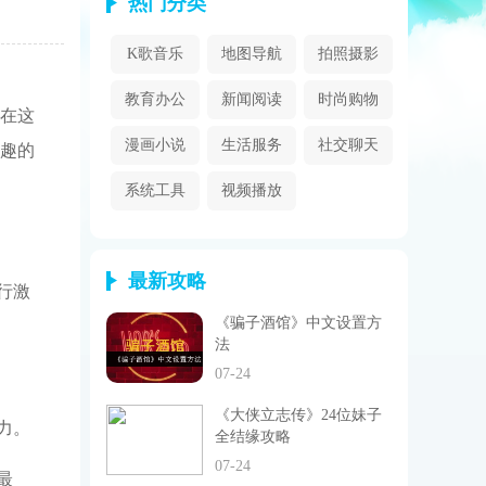
热门分类
K歌音乐
地图导航
拍照摄影
教育办公
新闻阅读
时尚购物
在这
漫画小说
生活服务
社交聊天
趣的
系统工具
视频播放
最新攻略
行激
《骗子酒馆》中文设置方
法
07-24
《大侠立志传》24位妹子
力。
全结缘攻略
07-24
最