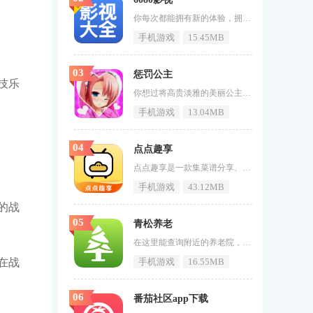
你每次都能拥有新的体验，拥有更为新奇的看点服务，获取更多不错的剧集，这就是《6080影视》，这是一款相当精彩的资源播放软件，让用户时刻都能开启自己的私人影院，靠着自己喜欢方式来点播更多好看的剧集，自由的去点播即将上市的各种剧集和影视让你能够满意。6080影视软件特色1、上架内容及时更新，内置功能非常强大，且免费观看，无需广告，用户在平台上可以第一时间观看最新内容。2、获取更多渠道来找到你喜欢的更多剧集，想看最新的内容都可以提供，是追剧的合作伙伴必须进入的软件。3、它很
手机游戏
15.45MB
03
惩罚公主
技乐
你想过将高贵淡雅的美丽公主蹂躏在怀的感受吗，想将高贵无比的公主调教成只为你而活的女孩么，想要将温柔文雅的公主打造成为极度反差的少女么，那么惩罚公主这个游戏你一定不要错过了，在这个游戏中可以满足你对公主的任何幻想，各种令人兴奋到极点的画面让你忍不住想要暴走，你可以将你的欲望尽情发泄在这个游戏中，游戏里还有很多隐藏cg等你去解锁观看哦，感兴趣的小伙伴快来下载体验一下吧。惩罚公主超多美丽的少女正在等待你的到来1、进入游戏，选择解锁的美女，然后开始调音。2、触摸屏幕可以调整力度
手机游戏
13.04MB
04
点点趣享
点点趣享是一款集菜谱分享、烹饪指导与食材购买于一体的综合性美食应用。它汇聚了海量的菜谱资源，无论是家常小菜还是高档料理，都能在这里找到详细的烹饪步骤和专业的指导。用户不仅可以轻松搜索和浏览各种食谱，还能根据自己的口味偏好和历史行为获得个性化的菜谱推荐。点点趣享还支持在线购买食材，从源头上简化了烹饪前的准备工作，让用户在享受烹饪乐趣的也能轻松解决食材采购的烦恼。应用内置的社交功能更是为用户提供了一个交流烹饪心得、分享美食体验的平台，让烹饪不再是一个人的事情，而是一场充满乐
手机游戏
43.12MB
的战
05
青松养老
在这里能查询附近的养老院，还能为老人们提供衣食住行等方面的生活服务。《青松养老》有着最全面的养老服务，中国第一个做养老服务行业的机构，感兴趣的用户快来下载体验吧！青松养老介绍青松养老app是一款专门为广大老年人们养老平台，用户们通过该软件更加方便的找寻附近养老机构，以及提供老年人的衣食住行的产品购物服务，并且还推送一些运动养生、健康调理的方法资讯。为用户提供最全面的养老服务功能。青松养老亮点支持养老资源的获取，通过养老平台帮助老年人寻找合适的资源和享受服务。为中老年
在战
手机游戏
16.55MB
06
番茄社区app下载