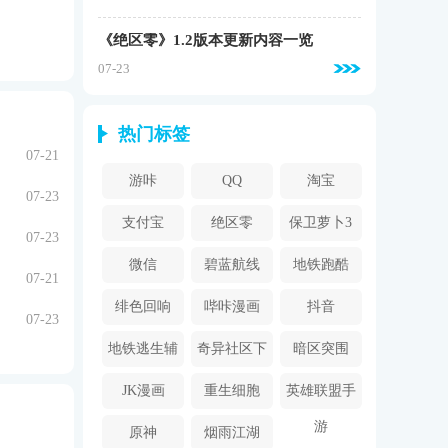
《绝区零》1.2版本更新内容一览
07-23
热门标签
07-21
游咔
QQ
淘宝
07-23
支付宝
绝区零
保卫萝卜3
07-23
微信
碧蓝航线
地铁跑酷
07-21
绯色回响
哔咔漫画
抖音
07-23
2024
地铁逃生辅
奇异社区下
暗区突围
助器
载安装
JK漫画
重生细胞
英雄联盟手
游
原神
烟雨江湖