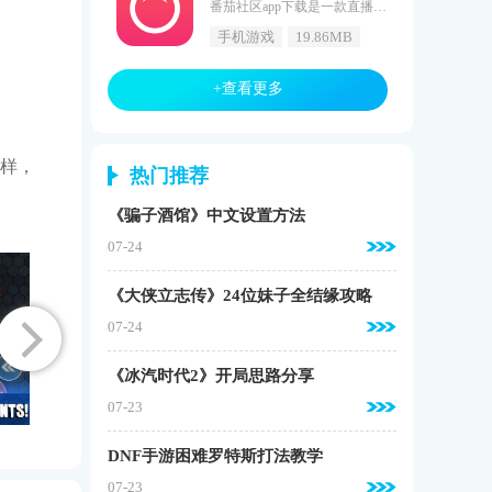
番茄社区app下载是一款直播社交应用，让用户能够随时随地观看各种精彩直播内容，并与志同道合的人互动交流。番茄社区提供了海量的直播内容，涵盖了才艺表演、生活分享、娱乐互动等多个方面。无论是音乐、舞蹈、游戏、美食还是旅游等热门话题，都能在番茄社区找到自己感兴趣的直播内容。感兴趣的小伙伴赶快下载最新的软件版本吧。番茄社区软件特点1.让用户能够随时随地观看各种精彩直播内容，并与志同道合的人互动交流。2.这意味着用户可以在不同的设备上随时随地观看直播内容，并与他人互动交流。3.
手机游戏
19.86MB
+查看更多
样，
热门推荐
《骗子酒馆》中文设置方法
07-24
《大侠立志传》24位妹子全结缘攻略
07-24
《冰汽时代2》开局思路分享
07-23
DNF手游困难罗特斯打法教学
07-23