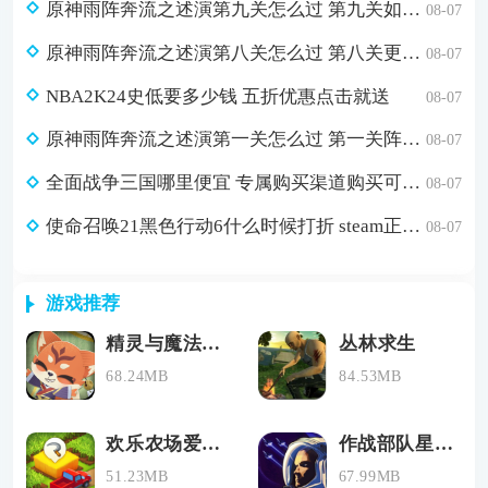
原神雨阵奔流之述演第九关怎么过 第九关如从山间落下的雨滴通关攻略
08-07
原神雨阵奔流之述演第八关怎么过 第八关更多火力更少损伤通关攻略
08-07
NBA2K24史低要多少钱 五折优惠点击就送
08-07
原神雨阵奔流之述演第一关怎么过 第一关阵线的形成通关攻略
08-07
全面战争三国哪里便宜 专属购买渠道购买可省179元
08-07
使命召唤21黑色行动6什么时候打折 steam正版游戏低价购买渠道分享
08-07
游戏推荐
精灵与魔法最新版下载
丛林求生
68.24MB
84.53MB
欢乐农场爱消除
作战部队星际围攻手机版下载
51.23MB
67.99MB