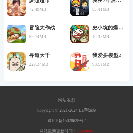
梦想超市
我在7年后等着你
72.49MB
83.41MB
冒险大作战
史小坑的爆笑生活8
59.14MB
40.35MB
寻道大千
我爱拼模型2
229.34MB
93.91MB
网站地图
Copyright © 2021-2024 LZ手游站
豫ICP备15020628号-1
网站最新更新时间：
2026-08-08