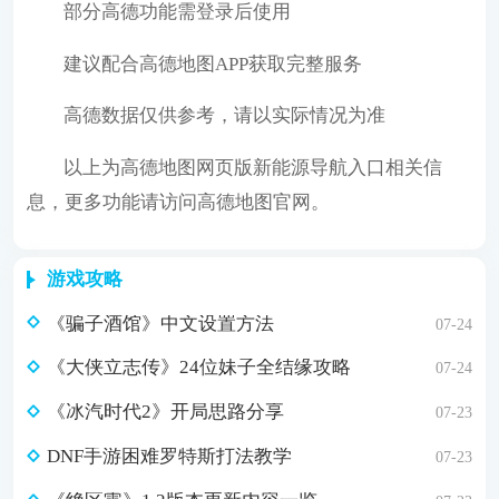
部分高德功能需登录后使用
建议配合高德地图APP获取完整服务
高德数据仅供参考，请以实际情况为准
以上为高德地图网页版新能源导航入口相关信
息，更多功能请访问高德地图官网。
游戏攻略
《骗子酒馆》中文设置方法
07-24
《大侠立志传》24位妹子全结缘攻略
07-24
《冰汽时代2》开局思路分享
07-23
DNF手游困难罗特斯打法教学
07-23