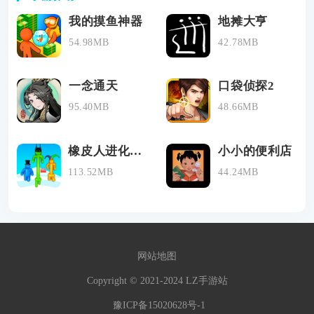
我的摸鱼神器
地摊大亨
54.98MB
42.78MB
一念通天
口袋侦探2
95.40MB
48.66MB
橡皮人进化跑手游下载
小小的便利店
113.52MB
44.24MB
网站地图
Copyright © 2021-2024 LZ手游站
豫ICP备15020628号-1