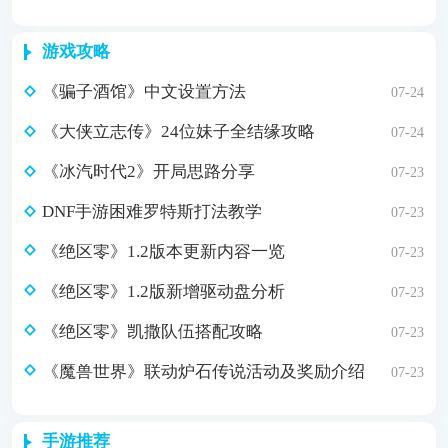
游戏攻略
《骗子酒馆》中文设置方法
07-24
《大侠立志传》24位妹子全结缘攻略
07-24
《冰汽时代2》开局思路分享
07-23
DNF手游困难罗特斯打法教学
07-23
《绝区零》1.2版本更新内容一览
07-23
《绝区零》1.2版新增驱动盘分析
07-23
《绝区零》凯撒队伍搭配攻略
07-23
《魔兽世界》联动炉石传说活动及奖励介绍
07-23
手游推荐