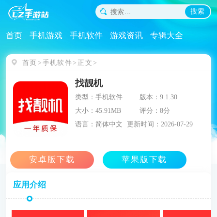
搜索
首页
手机游戏
手机软件
游戏资讯
专辑大全
首页
手机软件
正文
找靓机
类型：手机软件
版本：9.1.30
大小：45.91MB
评分：8分
语言：简体中文
更新时间：2026-07-29
应用介绍