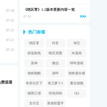
《绝区零》1.2版本更新内容一览
07-24
07-23
07-21
07-21
热门标签
07-21
绝区零
抖音
淘宝
07-21
碧蓝航线
暗区突围
JK漫画
原神
微信
哔咔漫画
2024
地铁跑酷
游咔
地铁逃生辅
助器
免费观看
奇异社区下
保卫萝卜3
重生细胞
载安装
烟雨江湖
绯色回响
QQ
支付宝
英雄联盟手