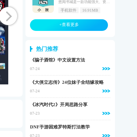
悠阅书城是一款功能强大、资源丰富的阅读软件，专为热爱阅读的人士打造。它凭借出色的搜索功能和详细的题材分类，帮助用户轻松找到心仪的书籍内容。悠阅书城还提供了热门推荐、连载资源、无广告打扰以及精准排行等特色功能，为用户带来更加便捷、舒适的阅读体验。软件支持本地TXT文件导入阅读，全文关键字搜索以及自动分析章节目录等实用功能，让用户在享受阅读乐趣的也能轻松管理自己的书籍资源。悠阅书城还拥有海量原创正版小说资源，更新速度快，无论是修真、玄幻、爱情还是都市等类别，都能
手机软件
16.91MB
+查看更多
热门推荐
《骗子酒馆》中文设置方法
07-24
《大侠立志传》24位妹子全结缘攻略
07-24
《冰汽时代2》开局思路分享
07-23
DNF手游困难罗特斯打法教学
07-23