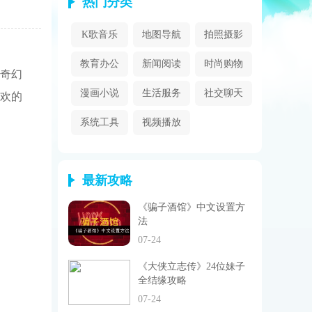
热门分类
K歌音乐
地图导航
拍照摄影
教育办公
新闻阅读
时尚购物
奇幻
漫画小说
生活服务
社交聊天
欢的
系统工具
视频播放
最新攻略
《骗子酒馆》中文设置方
法
07-24
《大侠立志传》24位妹子
全结缘攻略
07-24