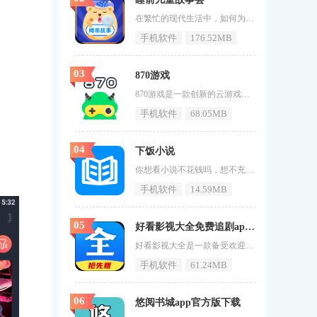
在繁忙的现代生活中，如何为孩子创造一个既有趣又富有教育意义的睡前时光？睡前故事会app给出了完美的答案。这款专为孩子设计的手机软件，汇聚了众多经典的睡前故事，从寓言、童话到唐诗，应有尽有。每一个故事都配备了生动的人声和卡通形象，仿佛将孩子带入了一个梦幻的童话世界。不仅如此，睡前故事会app还注重故事的教育价值。它从孩子的角度出发，将知识与故事巧妙结合，让孩子在享受故事的也能学到宝贵的知识。这种寓教于乐的方式，不仅激发了孩子的好奇心和求知欲，还培养了他们的思考和解决问题的
手机软件
176.52MB
03
870游戏
870游戏是一款创新的云游戏平台，致力于为玩家提供前所未有的游戏体验。该平台汇集了海量的游戏资源，覆盖了各种类型的游戏，无论是动作、冒险、策略还是休闲益智，都能在这里找到心仪的选择。无需繁琐的下载安装过程，玩家只需登录平台，即可随时随地享受游戏的乐趣。870游戏不仅注重游戏的丰富性，还十分关注游戏的质量和可玩性，确保每一款游戏都能带给玩家极致的享受。平台还提供了最新的游戏新闻和攻略，让玩家在享受游戏的还能不断提升自己的游戏技能。简洁明了的界面设计和便捷的操作方式，使得8
手机软件
68.05MB
04
下饭小说
你想看小说不花钱吗，想不充钱就可以享受会员的福利吗，如果是的话可以来试试《下饭小说》这款软件，这里不仅有大量的精品小说资源，而且还可以免费看所有的小说喲。下饭小说书虫必备的看小说软件视频介绍下饭小说特色1、下饭小说有数百万本电子书供您阅读，相信总会有你喜欢看的。2、可以切换自己喜欢的阅读模式，没有卡顿情况。3、有上万本小说资源，想看的小说都可以找到。4、你们想看的小说都能找到，还可以离线下载观看。下饭小说亮点小说都是经过审核的，保证没有小说章节删减。这里的小
手机软件
14.59MB
05
好看影视大全免费追剧app下载安装
好看影视大全是一款备受欢迎的影视资源播放软件，以其简洁时尚的风格、丰富的资源、实用的功能和亮眼的特色赢得了众多用户的喜爱。该软件界面设计简洁明了，用户可以轻松上手，快速找到心仪的影片。它拥有庞大的影视资源库，涵盖了电影、电视剧、综艺节目等多种类型，满足用户多样化的观影需求。好看影视大全还提供高清流畅的视频播放体验，让用户能够尽情享受精彩的视听娱乐。除了基本的播放功能，好看影视大全还具备智能推荐、搜索筛选等实用功能，帮助用户快速找到符合口味的影片。它还支持多平台同步
手机软件
61.24MB
06
悠阅书城app官方版下载