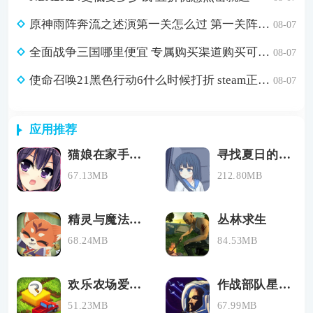
原神雨阵奔流之述演第一关怎么过 第一关阵线的形成通关攻略
08-07
全面战争三国哪里便宜 专属购买渠道购买可省179元
08-07
使命召唤21黑色行动6什么时候打折 steam正版游戏低价购买渠道分享
08-07
应用推荐
猫娘在家手游下载汉化免费
寻找夏日的宝物最新安卓汉化版
67.13MB
212.80MB
精灵与魔法最新版下载
丛林求生
68.24MB
84.53MB
欢乐农场爱消除
作战部队星际围攻手机版下载
51.23MB
67.99MB