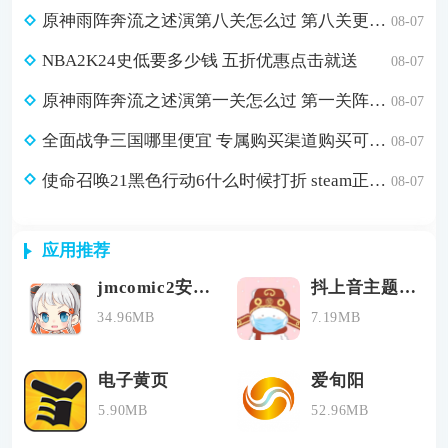
原神雨阵奔流之述演第八关怎么过 第八关更多火力更少损伤通关攻略
08-07
NBA2K24史低要多少钱 五折优惠点击就送
08-07
原神雨阵奔流之述演第一关怎么过 第一关阵线的形成通关攻略
08-07
全面战争三国哪里便宜 专属购买渠道购买可省179元
08-07
使命召唤21黑色行动6什么时候打折 steam正版游戏低价购买渠道分享
08-07
应用推荐
jmcomic2安装包1.6.9最新版
抖上音主题壁纸
34.96MB
7.19MB
电子黄页
爱旬阳
5.90MB
52.96MB