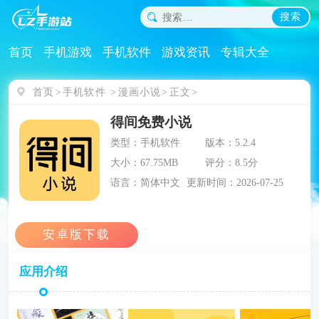
搜索
首页
手机游戏
手机软件
游戏资讯
专辑大全
首页
手机软件
漫画小说
正文
得间免费小说
类型：手机软件
版本：5.2.4
大小：67.75MB
评分：8.5分
语言：简体中文
更新时间：2026-07-25
应用介绍