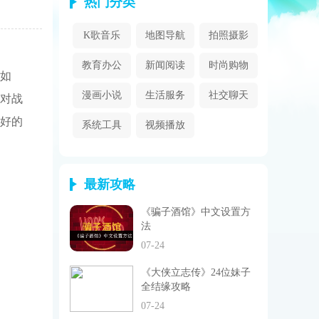
热门分类
K歌音乐
地图导航
拍照摄影
教育办公
新闻阅读
时尚购物
如
漫画小说
生活服务
社交聊天
对战
好的
系统工具
视频播放
最新攻略
《骗子酒馆》中文设置方
法
07-24
《大侠立志传》24位妹子
全结缘攻略
07-24