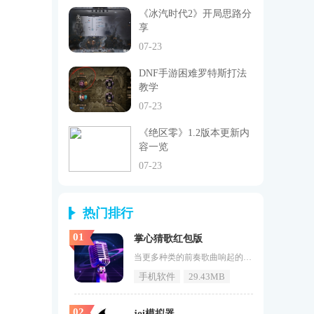
《冰汽时代2》开局思路分
享
07-23
DNF手游困难罗特斯打法
教学
07-23
《绝区零》1.2版本更新内
容一览
07-23
热门排行
01
掌心猜歌红包版
当更多种类的前奏歌曲响起的时候，你能通过自己的快速反应来知道歌曲的名字吗？今天为大家带来《掌心猜歌红包版》，这是一款相当给力的资源获取软件，让你能够自由的通过软件为你呈递内容收获到更多新奇的猜歌新玩法，和好友互动不亦乐乎，还能拿到更多的奖励补助，有兴趣的朋友记得下载掌心猜歌红包版。掌心猜歌红包版竞技视频掌心猜歌红包版软件特色1、更多不错的曲目，任意的难度水平可以进行挑战，歌曲听的越多越容易，就越容易拿到看点内容。2、要想成为一名真正的歌曲猜谜者，就要考验你识别歌曲的能
手机软件
29.43MB
02
joi模拟器