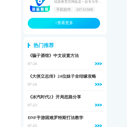
锐新教育官网版是一款专为学生和家长打造的在线教育APP，提供了丰富的教育资源，包括在线课程、课后辅导、作业答疑等。这款APP具有优秀的学习体验和便捷的操作方式，让用户能够在忙碌的学习生活中随时提升自己的学习效率。如果你是一个追求知识的人，那么这款APP绝对不容错过，快来下载最新版本，开始你的学习之旅吧。锐新教育软件功能1.海量资源：拥有各种类型的教育资源，满足不同用户的学习需求。2.精准搜索：用户可以通过输入关键词快速找到想要的资源。3.个性化推荐：根据用户的学
手机软件
207.61MB
+查看更多
热门推荐
《骗子酒馆》中文设置方法
07-24
《大侠立志传》24位妹子全结缘攻略
07-24
《冰汽时代2》开局思路分享
07-23
DNF手游困难罗特斯打法教学
07-23