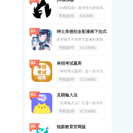
《joi模拟器》提供强大的游戏模拟功能，让自己的手机成为强大的游戏机，玩家可以通过手机自由畅玩端游或者ps游戏，拥有着十分流畅的游戏体验。这是一款强大的廉价模拟器，它可以模拟多种游戏机，比如PlayStation、Nintendo和Sega等。让你可以直接在手机中游玩经典的童年游戏，除了经典童年街机游戏，在软件中用户还可以模拟各种PC游戏，让广大用户可以在手机上体验各种电脑游戏，而且这里有着超多的功能可以设置，能够让游戏运行变得更为的流畅。joi模拟器特点1、一键搜索：用
手机软件
9.63MB
03
绅士库侵犯全彩漫画下拉式
应对每天不同章节故事的更新节奏来更好的对于自己想要阅读的内容进行预存，存到一定程度进行一口气的阅读，非常爽，相信很多朋友都这样做过，今天为大家带来《绅士库侵犯全彩漫画下拉式》，这是一款为你带来高清全彩画质的漫画阅读软件，软件加载迅速，功能多样且好用。软件特色1、将推荐每天按照每个人都感兴趣的资源进行推荐，而且在线上观看漫画非常容易。2、绅士库侵犯全彩漫画下拉式全网优质漫画资源都为你以省心方式进行排版呈递，更新速度超快。3、支持离线缓存读取，让你可以进行自定义全本预存。
手机软件
14.14MB
04
单招考试题库
《单招考试题库》是一款专为单招考试设计的备考软件，功能丰富、实用性强。软件提供了大量的考试题库和名师直播课程，帮助用户高效备考。软件还提供了个性化的学习计划和路径规划，让用户能够科学、系统地备考。软件的操作界面简洁明了，用户体验良好。这款软件在备考领域中的出色表现，使得它在众多同类产品中脱颖而出，赢得了广大考生的信赖和好评。《单招考试题库》软件内容1、提供丰富的考试题库，涵盖多个学科和领域，满足用户的备考需求。2、拥有名师直播课程，用户可以在线观看，学习更高效。
手机软件
25.54MB
05
见萌输入法
《见萌输入法》它是一款非常易于使用的输入法软件，您可以随时更改您的输入法，多种打字模式可以提高您的打字速度，还有语音输入功能，都可以用语音输入，不仅好用，还可以找到丰富的表情包使用，与朋友拼图时，不要担心没有合适的表情包。见萌输入法介绍1、打字方式，提供多种常用打字方式，用户可以根据自己的习惯进行修改。2、语音输入，也支持语音输入方式，用户可以通过语音快速完成打字。3、表情推荐，每天都会为大家推荐很多流行的表情包，喜欢的可以下载使用。见萌输入法亮点1、软件里面有着
手机软件
47.03MB
06
锐新教育官网版