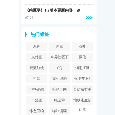
《绝区零》1.2版本更新内容一览
07-23
热门标签
原神
淘宝
游咔
支付宝
奇异社区下
微信
载安装
碧蓝航线
QQ
烟雨江湖
抖音
重生细胞
保卫萝卜3
地铁跑酷
暗区突围
英雄联盟手
游
JK漫画
绝区零
地铁逃生辅
助器
绯色回响
哔咔漫画