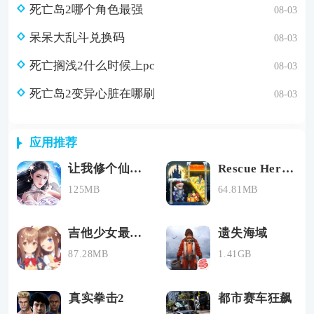
死亡岛2哪个角色最强
08-03
呆呆大乱斗兑换码
08-03
死亡搁浅2什么时候上pc
08-03
死亡岛2变异心脏在哪刷
08-03
应用推荐
让我修个仙官网版
Rescue Hero营救英雄游戏中文版手机下载v1.60
125MB
64.81MB
吉他少女最新版下载
遗失海域
87.28MB
1.41GB
真实拳击2
都市赛车狂飙