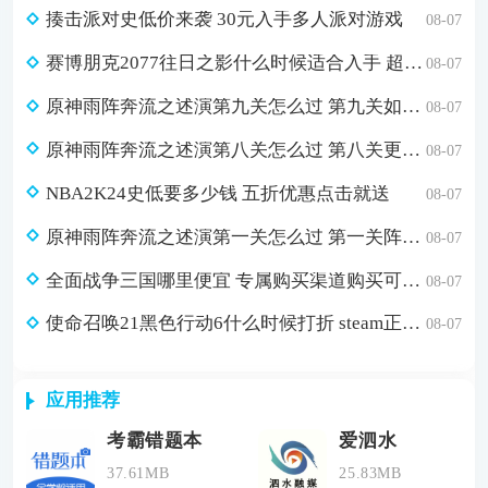
揍击派对史低价来袭 30元入手多人派对游戏
08-07
赛博朋克2077往日之影什么时候适合入手 超值折扣98元入手方法介绍
08-07
原神雨阵奔流之述演第九关怎么过 第九关如从山间落下的雨滴通关攻略
08-07
原神雨阵奔流之述演第八关怎么过 第八关更多火力更少损伤通关攻略
08-07
NBA2K24史低要多少钱 五折优惠点击就送
08-07
原神雨阵奔流之述演第一关怎么过 第一关阵线的形成通关攻略
08-07
全面战争三国哪里便宜 专属购买渠道购买可省179元
08-07
使命召唤21黑色行动6什么时候打折 steam正版游戏低价购买渠道分享
08-07
应用推荐
考霸错题本
爱泗水
37.61MB
25.83MB