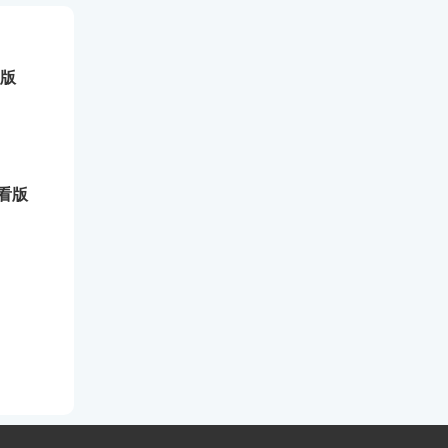
狐版
看版