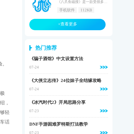
《八爪鱼磁搜》是一款受很多用户喜欢的磁力搜索软件，在这里只需要搜索就可找到自己喜欢的资源内容，想要的内容都可以下载到手机中，找寻资源的过程非常的轻松，便捷的搜索方式让用户可以更好地进行使用，软件界面设计非常的简洁，人性化的功能按键，让使用更加的方便。八爪鱼磁搜特点1、操作简单功能更好用：方便用户快速查找，没有任何病毒危险，查找的资源可以秒下载到本地，点击即可使用。2、所有功能和资源都是免费的：可以更好地查找资源，用户不再担心查找资源会收费，只为给用户最好的资源查找功能。
手机软件
112KB
+查看更多
热门推荐
《骗子酒馆》中文设置方法
验。
07-24
《大侠立志传》24位妹子全结缘攻略
07-24
极
《冰汽时代2》开局思路分享
绍，
07-23
够轻
车话
DNF手游困难罗特斯打法教学
07-23