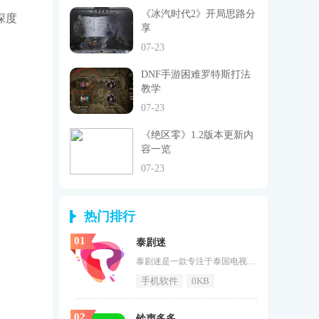
《冰汽时代2》开局思路分
深度
享
07-23
DNF手游困难罗特斯打法
教学
07-23
《绝区零》1.2版本更新内
容一览
07-23
热门排行
01
泰剧迷
泰剧迷是一款专注于泰国电视剧的app，以其丰富的内容、高清画质、实时更新、多语种字幕、社交互动、离线观看、简洁界面设计、安全保障、智能推荐和追星互动等特点，成为了众多喜欢泰国电视剧用户的首选。无论是在家中还是在旅途中，只需打开泰剧迷，便可尽情享受泰国电视剧带来的愉悦时光。感兴趣的小伙伴赶快下载最新的软件版本吧。泰剧迷软件特点1.泰剧迷还提供了多种播放模式，如全屏播放、小窗播放等，以满足用户的多样化需求。2.泰剧迷还提供了“看我看”功能，让用户可以实时查看其他用户的观看记
手机软件
0KB
02
铃声多多