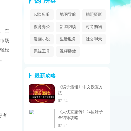
热门分类
K歌音乐
地图导航
拍照摄影
教育办公
新闻阅读
时尚购物
、车
漫画小说
生活服务
社交聊天
市场
轻松
系统工具
视频播放
。
最新攻略
《骗子酒馆》中文设置方
法
07-24
《大侠立志传》24位妹子
好者
全结缘攻略
07-24