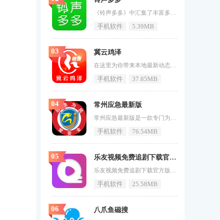
《铃声多多》中汇集了丰富多样的不同类型的手机铃声，还有着不同节奏，旋律的铃声资源库全部都是免费的提供给广大的用户自由的进行下载和设置，你可以点击铃声就可以播放了，而且你还可以将你喜欢的铃声设置成短信，来电，闹钟等等。铃声多多特色独家是王者《中国之声》、《我是歌手》是经典大片独家的综艺资源和主题曲。更贴心更准确根据您的历史，爱尚铃声推荐来电、闹钟和短信铃声。大量铃声流行歌手，流行主题，情绪和体裁能让你在各个方面都满意。铃声多多亮点实时热点跟踪每日、每周定点更
手机软件
5.39MB
03
冀云鸡泽
在这里为你带来本地最新动态，阅读最新的新闻资讯内容，你所感兴趣的新闻都可以在这里找到。《冀云鸡泽》是一款智能化的手机新闻资讯服务软件，将生活信息爆料呈现给你。冀云鸡泽介绍以鸡泽县为主要的服务对象，将县城的新闻，民生，政策以及政务等等方方面面的便民服务都融合在这款软件之中，让当地的小伙伴们在办理事务的时候可以更加的便捷哟！感兴趣的小伙伴们赶快来下载体验吧！冀云鸡泽特色1、冀云鸡泽app客户端是鸡泽县融媒体中心倾力打造的鸡泽县第一新闻客户端;2、是以“新闻+党建+政务+
手机软件
37.85MB
04
常州应急最新版
常州应急最新版是一款专门为常州市本地用户打造的优质应急学习平台APP。它涵盖了丰富多样的应急知识，无论是自然灾害应对，还是突发事故处理，都有详细讲解。这里有生动的图文资料、直观的视频教程，让用户能快速掌握关键的应急技能。它还会实时推送本地的应急预警信息，使居民能第一时间做好准备。设有互动社区，用户可分享经验、交流心得。这是保障常州人民生命财产安全的得力助手。用户感兴趣的小伙伴赶快下载最新的软件版本吧。常州应急软件功能1.应急知识讲解功能，多种形式呈现。2.本地应急
手机软件
76.54MB
05
乐友视频免费追剧下载官方版最新版
乐友视频免费追剧下载官方版最新版是一款全新的视频流媒体服务APP，提供了丰富多样的影视内容，包括最新的电影、热门的电视剧、经典的纪录片以及各种独家节目。这款APP致力于为用户带来高质量的观影体验，无论是家庭影院还是移动观看，都能满足您的需求。乐友视频拥有直观的用户界面和强大的搜索功能，使得寻找和观看喜欢的内容变得轻而易举。如果你是一个电影爱好者或者追剧狂热者，乐友视频将是你的不二选择。赶快下载最新版本，随时随地享受精彩的影视盛宴吧！乐友视频软件功能1.海量影视资源：提供
手机软件
25.58MB
06
八爪鱼磁搜