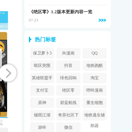
《绝区零》1.2版本更新内容一览
07-23
热门标签
保卫萝卜3
JK漫画
QQ
暗区突围
抖音
地铁跑酷
英雄联盟手
绯色回响
淘宝
游
支付宝
绝区零
哔咔漫画
2024
原神
碧蓝航线
重生细胞
烟雨江湖
奇异社区下
地铁逃生辅
载安装
助器
游咔
微信