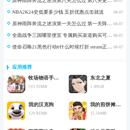
原神雨阵奔流之述演第八关怎么过 第八关更多火力更少损伤通关攻略
08-07
NBA2K24史低要多少钱 五折优惠点击就送
08-07
原神雨阵奔流之述演第一关怎么过 第一关阵线的形成通关攻略
08-07
全面战争三国哪里便宜 专属购买渠道购买可省179元
08-07
使命召唤21黑色行动6什么时候打折 steam正版游戏低价购买渠道分享
08-07
应用推荐
牧场物语手机版下载
东北之夏
193.93MB
1.89GB
我的汉克狗
我的煎饼摊无广告版
129.86MB
15.50MB