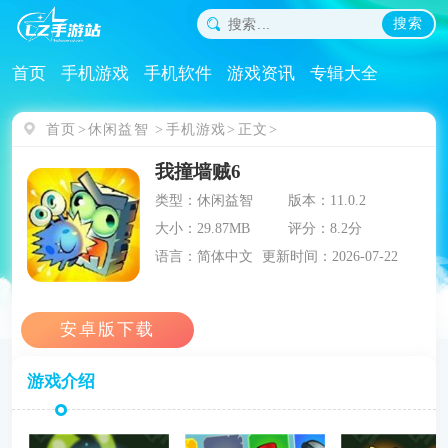
搜索
首页
手机游戏
手机软件
游戏资讯
专辑大全
首页
休闲益智
手机游戏
正文
我撞墙贼6
类型：休闲益智
版本：11.0.2
大小：29.87MB
评分：8.2分
语言：简体中文
更新时间：2026-07-22
游戏介绍