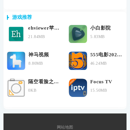
游戏推荐
ehviewer苹果版
小白影院
21.84MB
5.83MB
神马视频
555电影2024最新版
8.80MB
46.24MB
隔空看脸之照妖镜
Focus TV
0KB
15.50MB
网站地图