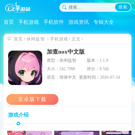
搜索
首页
手机游戏
手机软件
游戏资讯
专辑大全
首页
休闲益智
手机游戏
正文
加查nox中文版
类型：休闲益智
版本：1.1.0
大小：242.79M
评分：9.5分
语言：简体中文
更新时间：2026-07-24
游戏介绍