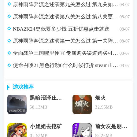
原神雨阵奔流之述演第九关怎么过 第九关如从山间落下的雨滴通关攻略
08-07
原神雨阵奔流之述演第八关怎么过 第八关更多火力更少损伤通关攻略
08-07
NBA2K24史低要多少钱 五折优惠点击就送
08-07
原神雨阵奔流之述演第一关怎么过 第一关阵线的形成通关攻略
08-07
全面战争三国哪里便宜 专属购买渠道购买可省179元
08-07
使命召唤21黑色行动6什么时候打折 steam正版游戏低价购买渠道分享
08-07
游戏推荐
黑暗沼泽庄园下载中文版
烟火
58.13MB
32.95MB
小姐姐去挖矿
前女友是朋友所以没问题
32.53MB
55.28MB