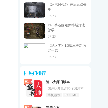
《冰汽时代2》开局思路分
享
07-23
DNF手游困难罗特斯打法
教学
07-23
《绝区零》1.2版本更新内
容一览
07-23
热门排行
01
追书大师旧版本
《追书大师旧版本》此版本不是最新更新的版本，保留了老版本的功能和UI界面，让喜欢老版本的小伙伴可以下载此版本。作为一款值得推荐使用的小说阅读软件。追书大师是一款便捷的手机阅读软件。它涵盖了网络文学热门的小说分类，如言情、科幻、玄幻、校园等等。无需下载，用户可以直接在线阅读，快捷方便。精选劲爆、热门、冷门、黑马小说，让您追书乐趣无穷，推荐的都是最精彩的作品，让您大饱眼福。软件特点1、各种题材小说：我们让您享受在线阅读各类小说的舒适体验，我们提供丰富的小说类型，充分满足您的阅
手机游戏
52.83MB
02
完美女友