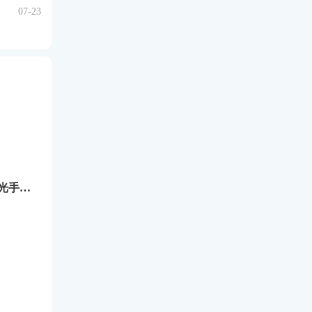
07-23
牧场物语希望之光手游下载