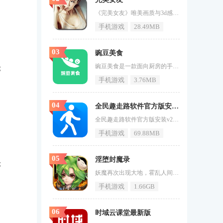
《完美女友》唯美画质与3d感十足，体验极近真实的美女恋爱养成游戏，可爱又不乏性感的真人美女芳芳，会在你强大的对话、送礼、约会攻势中逐渐变成你的女友、知己、恋人直至妻子。完美女友游戏特色1、清晰精致的游戏画面2、超多角色女友等你来选择3、丰富多彩的游戏内容4、游戏中美女还是很多的，这里你可以选择自己喜欢的完美女友游戏亮点1、完全真人取材，美女形象婀娜多姿2、细致的恋爱流程，具有强烈的代入感3、游戏很小，但是画面清晰度还是非常高的，点击屏幕即可开始游戏了4、游
手机游戏
28.49MB
03
豌豆美食
豌豆美食是一款面向厨房的手机应用软件，提供各种菜谱、美食制作视频、厨房小技巧等内容。无论您是厨艺新手还是资深美食家，都能从中得到启发和帮助。豌豆美食的用户界面简洁明了，操作流畅。软件中的菜谱内容翔实，制作视频也十分清晰，让人一目了然。软件的社区功能也很有趣，用户可以在这里看到其他人的菜谱分享、厨房小技巧等内容，还可以通过点赞、评论等方式与其他用户互动。感兴趣的小伙伴赶快下载最新的软件版本吧。软件特点1.您可以设置您的饮食偏好，例如素食、低卡路里、无麸质等，豌豆美食会
；
手机游戏
3.76MB
04
全民趣走路软件官方版安装v2.0.1
全民趣走路软件官方版安装v2.0.1是一款非常好用的运动健身手机计步软件，为了一起养成健康的习惯，可以速战速决，获得奖励，打卡就能努力完成。可以统计自己的运动步数，每天帮自己打卡，计算消耗的热量，掌握自己的运动周期，轻松开始运动，感兴趣的小伙伴赶快下载最新的软件版本吧。软件特点1、步数挑战每天步，走路赚钱就有奖励。2、达到步数目标，可以兑换金币，轻松赚钱，健康快乐不费力。3、兑换金币很容易，快速获得收益就这么简单。4、兑换商城精选好物，可免费兑换。软件风格1、计
手机游戏
69.88MB
05
淫堕封魔录
；
妖魔再次出现大地，霍乱人间。人类不甘心被奴役，奋起反击。一场降魔大战就这样开始了。在《淫堕封魔录》这款游戏中，你不仅可以体验到刺激的战斗，养成的乐趣，还有种种成人福利等你前来发现，有兴趣的朋友一定不用错过了。淫堕封魔录简介天地之间隐藏了太多可怕的妖魔，他们到处祸害生灵，作为一名强大的抓妖师，你需要带着自己的团队去击杀这些妖魔，游戏中超多SSR顶级卡牌任你选择，将最强力的英雄组合起来帮助自己去冒险！淫堕封魔录亮点淫堕封魔录给你的牌一个更高的等级，这样你就可以佩戴更强大的
手机游戏
1.66GB
06
时域云课堂最新版