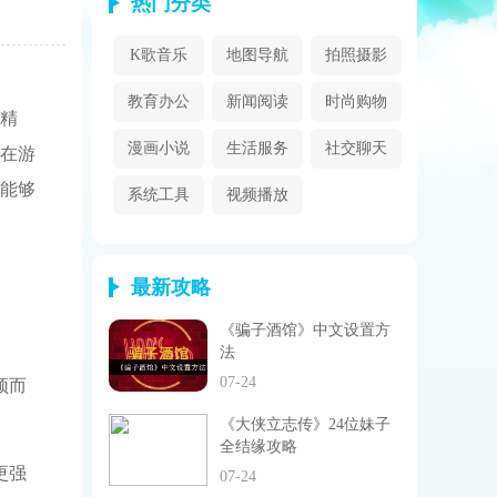
热门分类
K歌音乐
地图导航
拍照摄影
教育办公
新闻阅读
时尚购物
精
漫画小说
生活服务
社交聊天
在游
能够
系统工具
视频播放
最新攻略
《骗子酒馆》中文设置方
法
07-24
颖而
《大侠立志传》24位妹子
全结缘攻略
更强
07-24