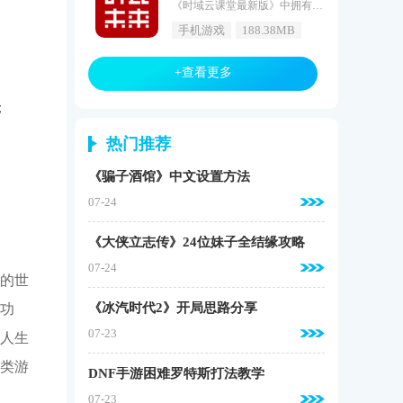
《时域云课堂最新版》中拥有着各种各样的不同类型的学习课程和学习内容全部都是为了帮助企业的员工提升更高的工作效率，学习到更多的专业知识，掌握更多的技能，还可以将学习的课程收藏你的文件夹中，随时随地的进行学习，大大的提高学习的进度。时域云课堂最新版特色围绕适用法规，我们与多家文化、教育、培训学校和制造业的权威专家和教师建立了合作关系，丰富多彩的学习内容，包括课程内容、免费电子书、文章内容、小视频、音频等。我们提倡系统的学习和培训，并致力于帮助客户获得全面而不零散的专业知识
手机游戏
188.38MB
+查看更多
；
热门推荐
《骗子酒馆》中文设置方法
07-24
《大侠立志传》24位妹子全结缘攻略
07-24
的世
《冰汽时代2》开局思路分享
功
07-23
人生
类游
DNF手游困难罗特斯打法教学
07-23