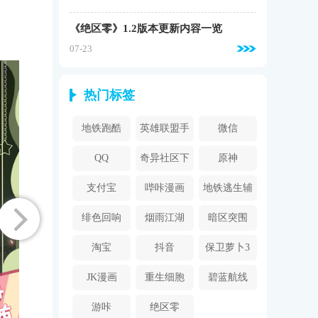
《绝区零》1.2版本更新内容一览
07-23
热门标签
地铁跑酷
英雄联盟手
微信
游
QQ
奇异社区下
原神
载安装
支付宝
哔咔漫画
地铁逃生辅
2024
助器
绯色回响
烟雨江湖
暗区突围
淘宝
抖音
保卫萝卜3
JK漫画
重生细胞
碧蓝航线
游咔
绝区零