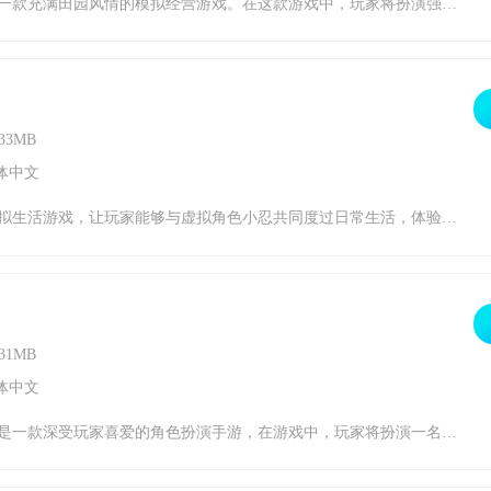
要运用智慧和勤劳，建设自己的家园，种植食物，享受田园生活的乐趣。强哥的幸福生活游戏背景1.田园生活：游戏讲述了一个关于建设家园、种植食物、享受田园生活的故事。玩家需要在这个美丽的田园中，建设自己的家园，种植各种食物，体验农耕的乐趣。2.家园建设：玩家需要规划和建设自己的家园，包括选择合适的地点、建造房屋、布置家园等，让家园
33MB
体中文
她的日常起居，共同规划生活，增进感情。通过与小忍的互动，玩家能够感受到温馨浪漫的爱情氛围，仿佛置身于真实的生活场景中。游戏的画面精美细腻，场景丰富多样，让人仿佛置身于一个充满爱的世界。感兴趣的小伙伴们赶快下载最新的游戏版本，与小忍共度美好时光吧！小忍计划游戏背景1.游戏以现代都市为背景，玩家与小忍共同度过日常生活，体验真实的
31MB
体中文
冒险、战斗。游戏中有丰富的剧情和任务，带领玩家探索广阔的世界，挑战各地的训练师和强大的口袋妖怪。游戏还支持线上对战，让你与全球的玩家一决高下。如果你对充满奇幻色彩的口袋妖怪世界充满好奇，那么赶快下载最新的游戏版本，开启你的训练师之旅吧！口袋妖怪绿宝石游戏背景1.游戏设定在一个名为奥德博士的神秘大陆上。2.玩家作为一名新