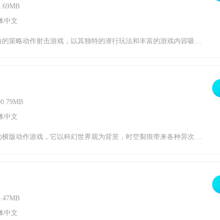
.69MB
体中文
的技巧和策略，在黑暗中悄无声息地消灭敌人。游戏的画面清爽简约，背景音乐轻快悠扬，为玩家营造了一个既紧张又放松的游戏环境。通过不断挑战关卡，解锁各种道具和角色，玩家将逐渐成长为一名真正的刺客大师。《猎人刺客2》游戏风格1、独特的潜行风格，强调隐蔽和策略。2、丰富的关卡设计，每个关卡都有不同的挑战和难度。3、清爽简约的游戏画
0.79MB
体中文
关玩法，引入多角色切换和多人协作战斗模式，画面细腻逼真，社交功能强大。玩家可以与其他玩家组队、交流、竞技等互动活动，同时参加各种活动和赛事，与其他玩家一较高下。时空猎人3升级攻略升级绝对是我们在时空猎人3游戏开荒期最最需要做的一件事，而升级的主要方法，就是推动主线剧情，每次任务完成后，我们都会直接获得不少的经验值。1、做主
.47MB
体中文