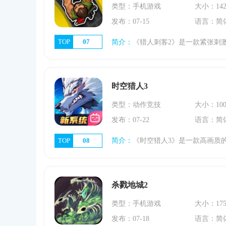
类型：手机游戏
大小：142
发布：07-15
语言：简
TOP
07
简介：
《猎人刺客2》是一款紧张刺激的策略动作射击游戏，以其独特的潜行玩法和丰富的游戏内容吸引了众多玩家。在游戏中，玩家将扮演一名技艺高超的猎人刺客，利用精湛
时空猎人3
类型：动作竞技
大小：100
发布：07-22
语言：简
TOP
08
简介：
《时空猎人3》是一款高画质的横版动作游戏，它以科幻世界观为背景，时空裂痕带来各种异次元生物，玩家扮演时空猎人，使用科技武器保卫家园。游戏采用横版动作闯
杀戮地城2
类型：手机游戏
大小：175
发布：07-18
语言：简