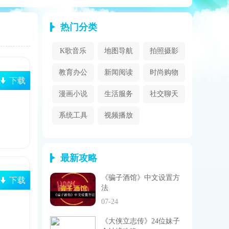
热门分类
K歌音乐
地图导航
拍照摄影
教育办公
新闻阅读
时尚购物
下载
漫画小说
生活服务
社交聊天
系统工具
视频播放
最新攻略
《骗子酒馆》中文设置方
下载
法
07-24
《大侠立志传》24位妹子