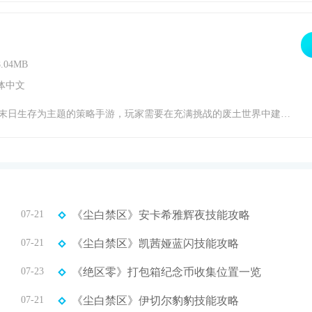
.04MB
体中文
出明智的选择，以确保自己和庇护所中的幸存者的生存。从收集资源到建设基础设施，从对抗僵尸到与其他玩家结盟，旭日之城为玩家提供了一个沉浸式的生存体验。如果你热爱策略与生存挑战，那么这款游戏绝对值得一试。感兴趣的小伙伴赶快下载最新的游戏版本，开启你的废土生存之旅吧。旭日之城游戏背景1.游戏设定在一个末日后的废土世界，地球因未知原因
07-21
《尘白禁区》安卡希雅辉夜技能攻略
07-21
《尘白禁区》凯茜娅蓝闪技能攻略
07-23
《绝区零》打包箱纪念币收集位置一览
07-21
《尘白禁区》伊切尔豹豹技能攻略