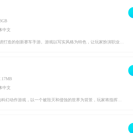
3GB
体中文
，体验独特的“王牌大招”和海量国内外实景赛道带来的刺激快感。在游戏中，玩家可以通过不断挑战获得奖励，解锁更多车辆进行改装，并通过提升赛车品质来增加属性和改变外观。游戏提供多种独特的游戏模式和挑战，让玩家享受驾驶乐趣并发挥操作技能。王牌竞速驾照考试攻略王牌竞速中，牌照考试也就是驾照考试，作为一个重要的玩法，我们通过驾照考试可以取
.17MB
体中文
的立体战斗，无限可能的分支连招，酣畅淋漓的超强打击感，打造次世代动作游戏，给玩家带来视觉盛宴。游戏的故事情节会让你感受到前所未有的代入感，让玩家感受到一个个惊心动魄的故事。★《崩坏3》7.7版本维护通知、新活动预告★亲爱的舰长：为了给舰长带来更好的游戏体验，《崩坏3》将在8月8日（周四）进行版本更新维护，维护完成后将更新为