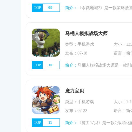
TOP
09
简介：
《杀戮地城2》是一款策略放置类像素风冒险游戏，由个人开发者精心打造，以轻松的死亡惩罚、深度角色定制与自动化战斗为核心，为玩家呈现一场轻松却又不失挑战
马桶人模拟战场大师
类型：手机游戏
大小：135
发布：07-18
语言：简
TOP
10
简介：
马桶人模拟战场大师是一款别出心裁的冒险竞技对战游戏，将玩家带入一个荒诞而又不失策略性的战场。游戏不仅融合了冒险元素，更以竞技对战为核心，让玩家在幽默
魔力宝贝
类型：手机游戏
大小：1.7
发布：07-22
语言：简
TOP
11
简介：
《魔力宝贝》是一款Q版萌化的角色扮演类手游，游戏中有全新的职业魅惑舞者，玩家可以体验到不同的游戏快感。游戏画面精美，游戏剧情精彩，玩家可以体验到游戏的