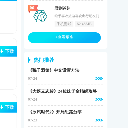
06
君到苏州
给予喜欢旅游喜欢出行朋友们更多的帮助，把更多的亮点资讯信息都能明晰的为你呈现，让你不再是初来乍到，这里会为你提供最佳的经典的游玩线路，这就是《君到苏州》，这是一款为苏州本地带来的旅游规划软件，把苏州好玩的经典在这里都为你细致的进行罗列，有兴趣的朋友记得下载君到苏州。软件特色1、更好地收获给您全面的本地景点的信息，让您可以收获到贴心的旅游服务，享受您优质的出行。2、君到苏州通过大量比较详细的图文为你准确介绍各个景点的可玩性，让你可以选择，用户可有效了解。3、海量的旅游资
手机游戏
62.46MB
+查看更多
下载
热门推荐
《骗子酒馆》中文设置方法
07-24
《大侠立志传》24位妹子全结缘攻略
07-24
下载
《冰汽时代2》开局思路分享
07-23