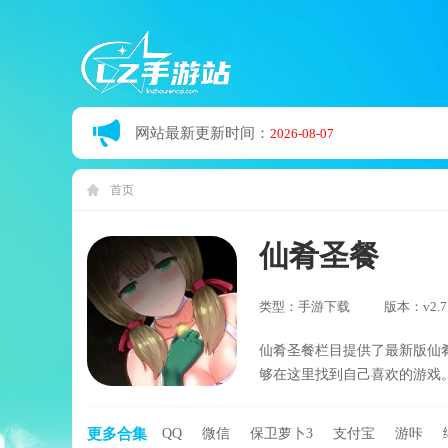
网站最新更新时间：
2026-08-07
首页
仙肴圣餐
类型：手游下载
版本：v2.7
仙肴圣餐栏目提供了最新版仙
够在这里找到自己喜欢的游戏
更多合集
QQ
微信
保卫萝卜3
支付宝
游咔