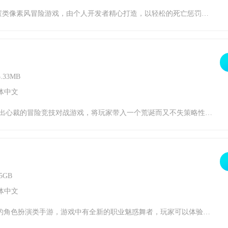
的地城探索之旅。游戏在保留前作经典元素的基础上，创新融入放置玩法，让玩家在享受策略搭配乐趣的享受到更为便捷的游戏体验。《杀戮地城2》游戏风格1、复古像素美学：延续前作的像素艺术风格，细腻刻画地城场景与角色形象，营造怀旧且富有魅力的游戏氛围。2、轻度休闲体验：去除残酷的死亡惩罚，转为策略放置玩法，降低门槛，吸引更多轻度玩
.33MB
体中文
与紧张并存的氛围中挑战自我。马桶人角色与战场设定相得益彰，为游戏增添了不少趣味性。通过精心设计的战斗场景和地图，游戏为玩家提供了丰富的竞技体验，让玩家在刺激的对战中享受策略与操作的双重乐趣。《马桶人模拟战场大师》游戏风格1、独特的荒诞风格，将马桶人与战场元素巧妙结合。2、幽默诙谐的游戏氛围，让竞技对战更加轻松有趣。3、多样
5GB
体中文
独特魅力。游戏中有多种玩法，包括职业养成、社交互动、剧情任务和小游戏等，让玩家可以充分体验游戏的乐趣和快乐。游戏的亮点在于丰富的游戏内容、良好的社交互动、策略经营和创意无限，让玩家可以充分体验游戏的乐趣和快乐。魔力宝贝游戏背景1、神秘的世界观：《魔力宝贝》构建了一个充满奇幻和冒险的世界，玩家将在这个世界中展开一段全新的冒险旅