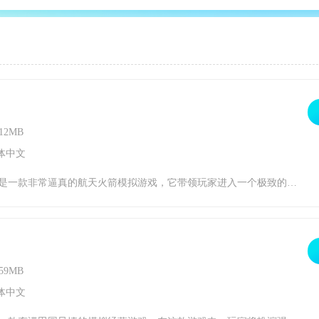
12MB
体中文
，让玩家体验到航天飞行的各种要素，包括起飞、助推、轨道注入、分离、再入等环节。在《航天火箭飞行模拟器》中，玩家可以选择多种类型的火箭，包括AtlasV、Falcon9、Soyuz等知名火箭型号。感兴趣的小伙伴赶快下载最新的游戏版本吧。航天火箭飞行模拟器游戏特点1.玩家可以在游戏中扮演一名火箭飞行员，体验航天飞行的刺激与挑战
59MB
体中文