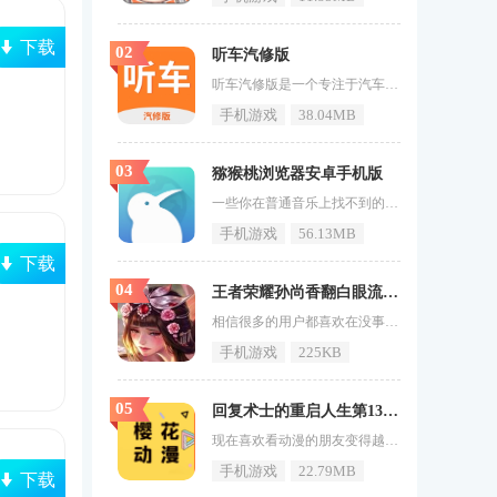
下载
02
听车汽修版
听车汽修版是一个专注于汽车维修技术的在线学习平台。该平台提供专业的汽车维修案例供用户免费观看和学习，并配备详细的设备使用教程和分析方法，使没有基础知识的用户也能快速上手。用户可以随时随地通过手机在线收听/观看汽修行业大咖发布的优秀案例。该平台还提供500+车型原厂维修手册在线查询，方便用户查阅相关资料。听车汽修版软件内容1、听车汽修版是一个学习汽车维修技术的在线平台，提供专业的汽车维修案例供用户免费观看和学习。2、该平台还提供专业的设备使用教程和各种方法的详细分析
手机游戏
38.04MB
03
猕猴桃浏览器安卓手机版
一些你在普通音乐上找不到的内容，这里都会为你进行精准的呈现，让你能够获取极速的加载服务，获取更多精致的搜索功能，这就是《猕猴桃浏览器安卓手机版》的魅力所在，这是一款十分自由的浏览器软件，让你能够顺心的收获不错的服务，更好的了解自己喜欢的内容，有兴趣的朋友记得来71游戏网下载。猕猴桃浏览器安卓手机版功能介绍猕猴桃浏览器安卓手机版软件特色1、它还将为你提供最安全的使用环境，更多的最新资讯让你了解，在这力为你呈现更多资源。2、该软件包括更多的信息，还可以帮助你学习，学习辅助
手机游戏
56.13MB
下载
04
王者荣耀孙尚香翻白眼流口水享受的表情图
相信很多的用户都喜欢在没事的时候，打几把王者荣耀来消磨一下寂寞无聊的时间，还可以增强你和朋友之间的关系。《王者荣耀孙尚香翻白眼流口水享受的表情图》中全部都是高清无水印的图片资源，你还可以设置成你的社交头像，看起来更加的有趣。王者荣耀孙尚香翻白眼流口水享受的表情图图片分享王者荣耀孙尚香翻白眼流口水享受的表情图内容介绍1、王者荣耀中非常热门受欢迎的女英雄的表情图片，看起来非常的搞笑。2、在这里你还可以看到孙尚香的各种趣味表情，非常的适合用来聊天斗图。3、你还可以将这组表
手机游戏
225KB
05
回复术士的重启人生第13集免费在线观看
现在喜欢看动漫的朋友变得越来越多了，而现在也有不少的好漫画值得大家观看，其中回复术士的重启人生就是其中比较出名的，如果你正在追这部动漫，那就赶紧下载樱花动漫App，在线免费观看第12的剧情。回复术士的重启人生第13集免费在线观看好用的看动漫软件视频介绍回复术士的重启人生第13集免费在线观看特色1、可以很轻松的找到丰富多样不同风格的动漫视频等你来免费的观看。2、樱花动漫App操作的方法是非常的简单，对新手非常的友好。3、涵盖了全网所有热门高质量的动漫资源等你来观看。
手机游戏
22.79MB
下载