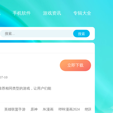
戏
手机软件
游戏资讯
专辑大全
搜索
立即下载
7-10
推荐相同类型的游戏，让用户们能
英雄联盟手游
原神
JK漫画
哔咔漫画2024
绝区零
碧蓝航