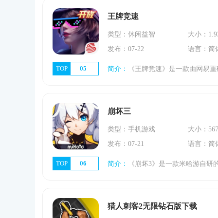
王牌竞速
类型：休闲益智
大小：1.9
发布：07-22
语言：简
TOP
05
简介：
《王牌竞速》是一款由网易重磅打造的创新赛车手游。游戏以写实风格为特色，让玩家扮演职业车手参加速度节比赛。玩家可以驾驶顶级车厂的授权真车和超现实概念车
崩坏三
类型：手机游戏
大小：567
发布：07-21
语言：简
TOP
06
简介：
《崩坏3》是一款米哈游自研的科幻动作游戏，以一个被毁灭和侵蚀的世界为背景，玩家将指挥勇敢的女孩组成的部队进行战斗。游戏采用3d全视角卡通渲染，自由跳跃
猎人刺客2无限钻石版下载