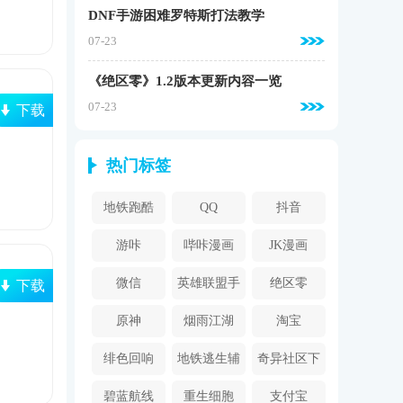
DNF手游困难罗特斯打法教学
07-23
《绝区零》1.2版本更新内容一览
07-23
下载
热门标签
地铁跑酷
QQ
抖音
游咔
哔咔漫画
JK漫画
2024
微信
英雄联盟手
绝区零
下载
游
原神
烟雨江湖
淘宝
绯色回响
地铁逃生辅
奇异社区下
助器
载安装
碧蓝航线
重生细胞
支付宝