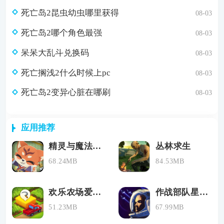
死亡岛2昆虫幼虫哪里获得
08-03
死亡岛2哪个角色最强
08-03
呆呆大乱斗兑换码
08-03
死亡搁浅2什么时候上pc
08-03
死亡岛2变异心脏在哪刷
08-03
应用推荐
精灵与魔法最新版下载
丛林求生
68.24MB
84.53MB
欢乐农场爱消除
作战部队星际围攻手机版下载
51.23MB
67.99MB