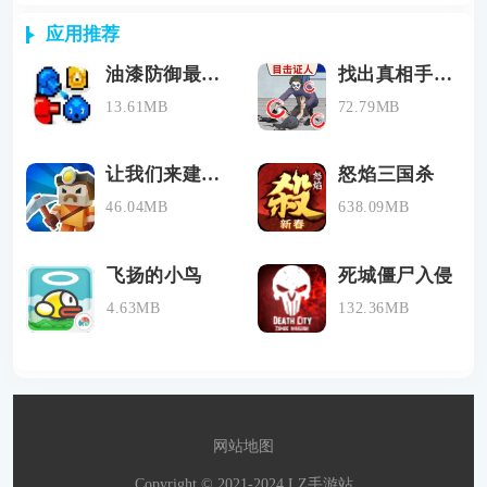
应用推荐
油漆防御最新2024下载地址
找出真相手游中文最新版下载2024
13.61MB
72.79MB
让我们来建造(Lets Build)游戏v0.1下载
怒焰三国杀
46.04MB
638.09MB
飞扬的小鸟
死城僵尸入侵
4.63MB
132.36MB
网站地图
Copyright © 2021-2024 LZ手游站