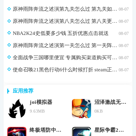
原神雨阵奔流之述演第九关怎么过 第九关如从山间落下的雨滴通关攻略
08-07
原神雨阵奔流之述演第八关怎么过 第八关更多火力更少损伤通关攻略
08-07
NBA2K24史低要多少钱 五折优惠点击就送
08-07
原神雨阵奔流之述演第一关怎么过 第一关阵线的形成通关攻略
08-07
全面战争三国哪里便宜 专属购买渠道购买可省179元
08-07
使命召唤21黑色行动6什么时候打折 steam正版游戏低价购买渠道分享
08-07
应用推荐
joi模拟器
沼泽激战无限金币钻石破解版
9.63MB
0KB
终极塔防中文修改版不用登录
星际争霸2单机版