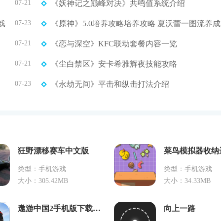
07-21
《妖神记之巅峰对决》共鸣值系统介绍
戏
07-23
《
07-21
《恋与深空》KFC联动套餐内容一览
07-21
《尘白禁区》安卡希雅辉夜技能攻略
07-23
《永劫无间》平击和纵击打法介绍
狂野漂移赛车中文版
类型：手机游戏
类型：手机游戏
大小：305.42MB
大小：34.33MB
遨游中国2手机版下载中文版
向上一路