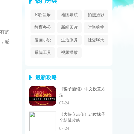
热门分类
K歌音乐
地图导航
拍照摄影
教育办公
新闻阅读
时尚购物
有的
漫画小说
生活服务
社交聊天
，感
系统工具
视频播放
最新攻略
《骗子酒馆》中文设置方
法
07-24
《大侠立志传》24位妹子
全结缘攻略
07-24