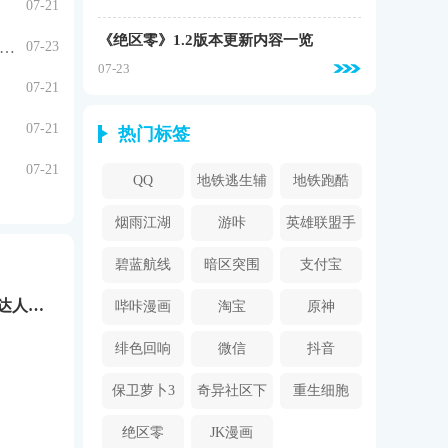
07-21
《绝区零》1.2版本更新内容一览
原神》5.0培养攻略培养攻略 夏沃蕾一图流养成攻略
07-23
07-23
07-21
07-21
热门标签
07-21
QQ
地铁逃生辅
地铁跑酷
助器
烟雨江湖
游咔
英雄联盟手
游
碧蓝航线
暗区突围
支付宝
菜鸟模拟器收纳达人安卓版
哔咔漫画
淘宝
原神
2024
绯色回响
微信
抖音
保卫萝卜3
奇异社区下
重生细胞
载安装
绝区零
JK漫画