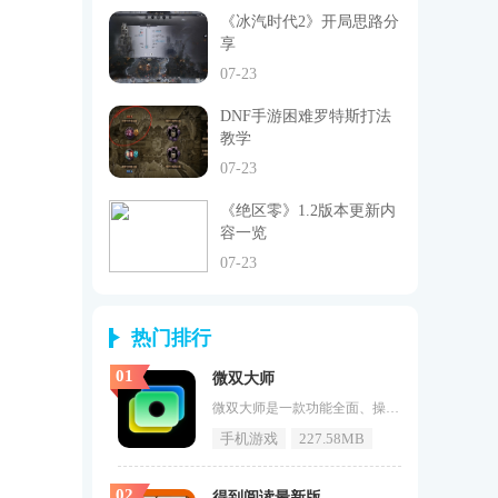
《冰汽时代2》开局思路分
享
07-23
DNF手游困难罗特斯打法
教学
07-23
《绝区零》1.2版本更新内
容一览
07-23
热门排行
01
微双大师
微双大师是一款功能全面、操作简便的图片和视频编辑软件。它集成了多种强大的编辑工具，如一键抠图、拼接长图、自动排版和添加任意文字等，为用户提供了丰富的创作选择。微双大师还支持对单张图片进行修图P图，让用户能够根据自己的喜好进行调整。它还具备音频编辑器、特效和转场效果等功能，为视频添加音乐、音效和录音，以及更有质感的外观。微双大师软件内容1、微双大师是一款全面的图片和视频编辑工具，拥有丰富的功能选项。2、它支持一键抠图，拼接长图，自动排版，添加任意文字等操作。
手机游戏
227.58MB
02
得到阅读最新版