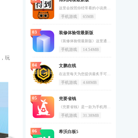
这里会按照你经常看的小说类型为你推荐小说，让你不再没有小说可以阅读。《得到阅读最新版》还有着小说排行榜，你可以去看看最热门的小说都有什么，说不定就找到自己喜欢的小说。得到阅读最新版介绍为大家打造了一个超级实用的免费书城，各个种类的热门小说都有，满足你的阅读喜好；如二次元、穿越时空、科幻、灵异等，应有尽有的小说资源任您浏览，随时随地都可以开始你的追书之路，想看什么就看什么。得到阅读最新版亮点全网热门小说可以随心所欲地阅读，在寻找小说资源时，可以利用书名、作者姓名和关键词
手机游戏
65MB
03
装修体验馆最新版
《装修体验馆最新版》这里通过强大的虚拟现实技术，用户可以在手机上感受到最真实的装饰效果。也可以自己去设计喜欢的装修风格，然后自己去渲染生成，感觉不错就可以按照自己的设计来装修！装修体验馆最新版介绍装修体验馆app是土巴兔推出的一款装修服务软件，通过装修体验馆app你可以查看3d模型，更直观的了解装修方面的细节和信息，并提供了更好的沟通服务。装修体验馆最新版亮点全球实用三维虚拟家居装饰应用。让装修不花一分钱后悔钱！省省心思，提前看效果，看到的就是得到的！节省时间，
手机游戏
14.54MB
，玩
04
文鹏在线
在这里每天为您提供最炙手可热的新闻资讯，内容涵盖方方面面。《文鹏在线》是一款新闻资讯阅读赚钱的软件，轻松浏览新闻，还能赚取现金红包，让闲暇时间更有意义。文鹏在线介绍在文鹏在线软内，每天都有丰富的新闻资讯内容发布，用户们在文鹏在线软件内阅读自己喜欢的内容，丰富的新闻资讯内容，涉及到的面非常的广，你喜欢的种类在这里都能轻松的搜索的到，而且阅读新闻就能领取红包奖励哦!文鹏在线特色1、实时更新热门新闻，让你不错过任何一个大事件!新用户直接送现金红包奖励。2、每看一条新闻都
手机游戏
4.68MB
05
兜要省钱
《兜要省钱》是一款为手机用户全新打造的购物商城软件，每天都有各种类型的优惠券可以领取，超多优惠福利以及活动享不停，给你根本想不到的价格，还能超级搜索查询优惠券，轻轻松松就能进行省钱购物。兜要省钱介绍内置专业团队优选，纯人工细心挑选，为你提供最畅销，最人气的商品，并且每人更新淘宝优选好货，多种福利嗨不断；新人注册就能享受0元购福利，多种品牌优选商品任你挑选，进入九块九包邮专区，物美价廉的商品一触即达，还拥有精选特卖汇、超值品牌日等福利活动等着你。兜要省钱特色1、淘宝大额
手机游戏
31.38MB
06
希沃白板5