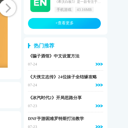
《希沃白板5》是一款专注于教学领域的软件，它具备多种教学模板、学科工具和教学资源供用户制作课件，并且支持移动授课和双屏同步等功能。该软件具备备课及授课模式一键切换、多种学科模式及创新教学工具、手机和电脑登录相同账号实现双屏同步、用手机拍摄照片上传到大屏以及调用手机摄像头实现直播等多种特色功能。希沃白板5手机版让老师们能够随时随地备授课，大大提高了教学效率。希沃白板5软件风格1、软件界面简洁，操作流程清晰，使用户能够快速上手并流畅地使用各项功能；2、软件的设计以用户为中心
手机游戏
43.16MB
+查看更多
热门推荐
《骗子酒馆》中文设置方法
07-24
《大侠立志传》24位妹子全结缘攻略
07-24
《冰汽时代2》开局思路分享
07-23
DNF手游困难罗特斯打法教学
07-23