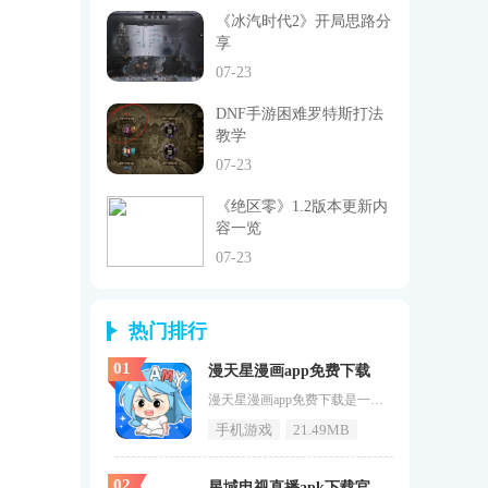
《冰汽时代2》开局思路分
享
07-23
DNF手游困难罗特斯打法
教学
07-23
《绝区零》1.2版本更新内
容一览
07-23
热门排行
01
漫天星漫画app免费下载
漫天星漫画app免费下载是一款免费阅读神器，每日不间断更新，让您的漫画世界永不落幕。在这里，无论是热血日韩、唯美可爱还是其他各类题材，都能轻松找到并享受高清全彩的阅读盛宴。一键搜索功能助您快速定位心仪之作，而自由的收藏、保存与分享，则让您的漫画之旅更加便捷与乐趣无穷。更有独特的吐槽功能，让您的阅读体验更加个性化与互动化，告别漫荒，尽在漫天星漫画。漫天星漫画软件特点1、海量资源，每日更新：汇聚国内外热门漫画，持续更新，满足用户不同需求。2、高清画质，全彩呈现：提供高清全彩
手机游戏
21.49MB
02
星域电视直播apk下载官网版手机版