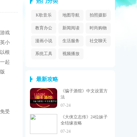
热门分类
K歌音乐
地图导航
拍照摄影
教育办公
新闻阅读
时尚购物
游戏
漫画小说
生活服务
社交聊天
英小
以根
系统工具
视频播放
一起
版
最新攻略
《骗子酒馆》中文设置方
法
07-24
界免受
《大侠立志传》24位妹子
全结缘攻略
07-24