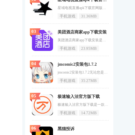
星域电视直播apk下载官网版手机版星域电视软件简介星域电视，一款全新的视频流媒体应用程序，致力于提供海量的电视节目、电影以及原创系列，满足不同用户的娱乐需求。不论你是电视剧迷、电影爱好者，还是追求独家内容的粉丝，星域电视都能为你提供丰富的选择。拥有简洁友好的用户界面和高效的视频推荐算法，星域电视确保每位用户都能迅速找到心仪的节目。定期更新的内容库保证新鲜度，而智能的播放功能则让观看体验更加流畅。对于渴望探索视频宝库的朋友们，不要犹豫，现在就下载星域电视，开启你的专属观影
手机游戏
31.36MB
03
美团酒店商家app下载安装
美团酒店商家app下载安装是一款专为与美团合作的酒店商家量身定制的应用程序。它为商家提供了全方位的管理工具，帮助商家更好地管理和推广酒店业务。通过该应用，商家可以轻松管理酒店信息、订单、客户评价等，提高运营效率和服务质量。感兴趣的小伙伴赶快下载最新的软件版本吧。美团酒店商家软件功能1.酒店信息管理：商家可以通过该应用轻松管理酒店的基本信息，包括房间类型、价格、设施等，确保信息的准确性和及时更新。2.订单管理：商家可以实时查看和处理客户的预订订单，提供快速便捷的服务，提高
手机游戏
23.95MB
04
jmcomic2安装包1.7.2
jmcomic2安装包1.7.2无论您是钟情于热血冒险、浪漫爱情还是悬疑推理，这里总有适合您口味的漫画佳作。而且有着先进的图像技术，让每一帧画面都细腻生动，阅读体验如同翻阅实体漫画书般享受。喜欢的小伙伴欢迎点击下载，让自己不留遗憾！jmcomic2安装包1.7.2满足挑剔眼光如同漫画爱好者的宝库，海量免费资源让探索之旅永无止境。超过万部的漫画作品，不仅数量惊人，更在质量上精益求精，满足您的挑剔眼光。更新速度之快，仿佛与作者创作同步，让您永远站在漫画潮流的最前沿。jm
手机游戏
35.27MB
05
极速输入法官方版下载
极速输入法官方版下载是一款专为追求高效打字体验的用户设计的输入法应用。它采用了先进的输入技术，能够快速准确地识别用户的输入，让用户在打字时更加流畅和便捷。无论是在手机还是电脑上，极速输入法都能提供出色的输入体验。赶快下载最新版本，让您的打字速度提升到一个新高度吧！极速输入法软件功能1.提供多种输入模式，如全键盘、九宫格、手写等。2.支持语音输入，解放双手，提高输入效率。3.提供智能纠错功能，减少输入错误。4.支持自定义输入法皮肤，满足个性化需求。极速输入法
手机游戏
14.72MB
06
黑猫投诉