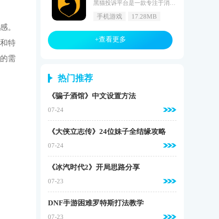
黑猫投诉平台是一款专注于消费者维权的软件。它提供了一个公平公正的平台，帮助消费者解决投诉问题。用户可以在这个平台上提交投诉内容，并与知名企业合作，以便快速解决问题。黑猫投诉平台还提供集体投诉内容和红黑名单，让用户可以了解企业的信誉情况，选择优质品牌。黑猫投诉平台始终坚持公开、公正、公益的原则，不仅解决了消费者维权难题，还促进了消费者与企业之间的良好关系。黑猫投诉平台软件内容1、消费者投诉维权软件，解决消费者维权难题。2、集体投诉内容、红黑名单、曝光平台一应俱全。
手机游戏
17.28MB
感。
+查看更多
和特
的需
热门推荐
《骗子酒馆》中文设置方法
07-24
《大侠立志传》24位妹子全结缘攻略
07-24
《冰汽时代2》开局思路分享
07-23
DNF手游困难罗特斯打法教学
07-23