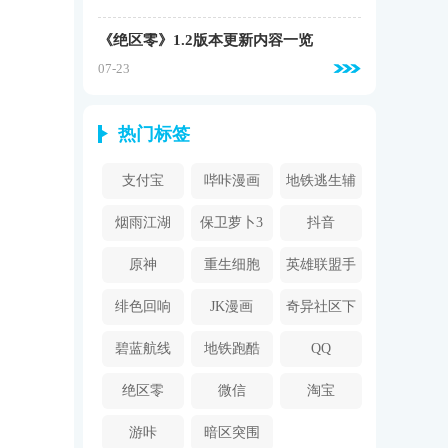
《绝区零》1.2版本更新内容一览
07-23
热门标签
支付宝
哔咔漫画
地铁逃生辅
2024
助器
烟雨江湖
保卫萝卜3
抖音
原神
重生细胞
英雄联盟手
游
绯色回响
JK漫画
奇异社区下
载安装
碧蓝航线
地铁跑酷
QQ
绝区零
微信
淘宝
游咔
暗区突围