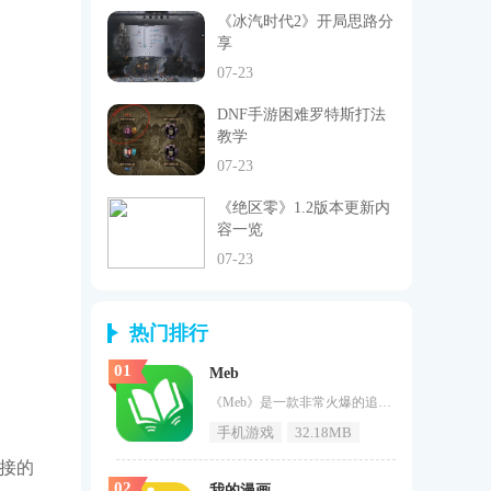
《冰汽时代2》开局思路分
享
07-23
DNF手游困难罗特斯打法
教学
07-23
《绝区零》1.2版本更新内
容一览
07-23
热门排行
01
Meb
《Meb》是一款非常火爆的追书小说工具，喜欢看小说的用户可以自由、轻松地关注各类小说，小说有很多种如果你想看你想要的，你可以通过平台快速搜索和阅读小说阅读过程无广告中断，给您带来非常好的小说阅读体验，平台上有大量的免费书籍资源，部分付费书籍也提供了样章试读功能，让用户在购买前有机会先行试读，确认是否符合个人口味，不必因未知内容而有所顾虑，喜欢看小说的朋友不要错过。Meb魅力1、离线阅读功能：支持离线阅读功能，用户可以预先下载好书籍内容，即便在没有互联网连接的环境下，也能顺
手机游戏
32.18MB
接的
02
我的漫画