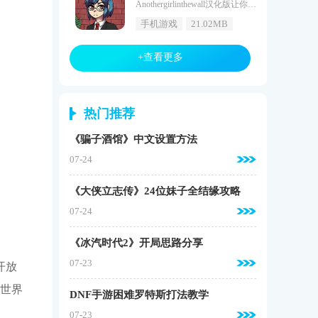
Anothergirlinthewall汉化版让你可以沉浸式体验不一样的二次元互动内容，我们玩家可以在墙上和各种二次元小姐姐进行方便的互动，游戏的剧情也是非常的独特，而且还开启了全新的汉化内容，为我们所有的玩家带来更多的个性闯关冒险，多种道具也可以免费获取哦，喜欢的小伙伴欢迎点击下载下来吧。Anothergirlinthewall汉化版剧情CG沉浸体验1、Anothergirlinthewall汉化版根据你的选择，不同的事件会被触发，也有漂亮的CG可以解
手机游戏
21.02MB
+查看更多
热门推荐
《骗子酒馆》中文设置方法
07-24
《大侠立志传》24位妹子全结缘攻略
07-24
《冰汽时代2》开局思路分享
07-23
开放
侠世界
DNF手游困难罗特斯打法教学
07-23