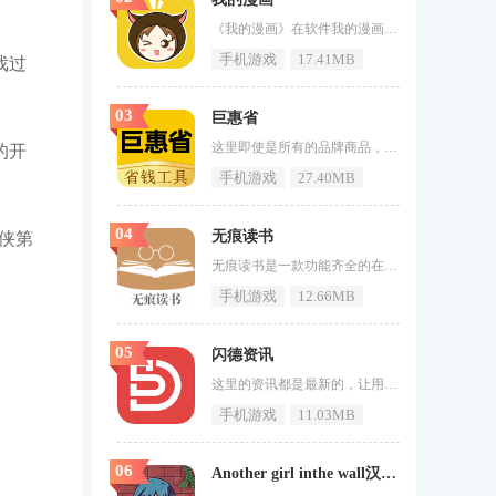
《我的漫画》在软件我的漫画当中为广大用户小伙伴准备了很多的热门有趣的内容精彩的漫画，并且不同类似的漫画也是分别归纳在不同的漫画模块当中的，并且在我的漫画当中也是有很多的漫画原创爱好者所创作的漫画感共大家进行点评，如果有兴趣的用户小伙伴赶快下载进行体验吧。我的漫画亮点1、我的漫画当中有着十分热门漫画用户是可以进行免费观看，五千万动漫爱好者的共同选择!2、并且是超受欢迎的漫画改编小说从而给予得到享受到漫画世界当中的视觉盛宴!3、众多一流原创漫画家精心创作的作品不断涌现，定
手机游戏
17.41MB
戏过
03
巨惠省
这里即使是所有的品牌商品，也有很多折扣和优惠。《巨惠省》能直接收到优惠券和下订单，各种购物都能省下不少钱，性价比也很高，值得广大消费者体验。巨惠省介绍巨惠省是一家综合性导购优惠平台，覆盖了电商、娱乐、出行、生活、美食等，用户可以在App中领取海量大额隐藏优惠券。优惠更多省的更多，平台为用户提供了大量的优质好物，用户想买什么都可以在这里找到。巨惠省特色1、巨惠省限时抢-每日限时疯抢各类秒杀好货等你买；2、在线搜索-支持在线搜索搜索您想要的低价好货；3、全网海量
的开
手机游戏
27.40MB
04
无痕读书
侠第
无痕读书是一款功能齐全的在线阅读软件，为用户提供了丰富多样的图书资源。它以简洁明了的界面和操作方便易用的特点，为用户带来了良好的阅读体验。无痕读书支持私人订制，根据用户的阅读偏好推荐适合的小说，帮助用户发现属于自己的私人订制小说。它还提供了听书功能和离线阅读，让用户可以随时随地享受阅读的乐趣。无痕读书软件内容1、无痕读书是一款方便用户在线阅读的软件，提供了丰富的书籍资源，包括各种类型的小说。2、用户可以免费在线阅读，并享受实时更新的小说内容，让阅读一直保持新鲜感。
手机游戏
12.66MB
05
闪德资讯
这里的资讯都是最新的，让用户可以第一时间得到一手信息，从中得到发财的机会。《闪德资讯》时时刻刻把握国家大事，让你可以把握国家发展趋势，跟着国家一起走，一定不会出问题，喜欢的用户快来下载吧！闪德资讯介绍闪德资讯app是一款非常实用超级给力的资讯阅读软件，涉及到的信息内容广泛，用户可随时进入闪德资讯app了解自己想要的一切新鲜热点新闻内容。闪德资讯亮点支持列表过滤、三星供货信息、采购列表、伟钢采购信息、内容搜索、搜索推荐寄售搜索、容量设置、放行采购、放行供应、个人中心、
手机游戏
11.03MB
06
Another girl inthe wall汉化版