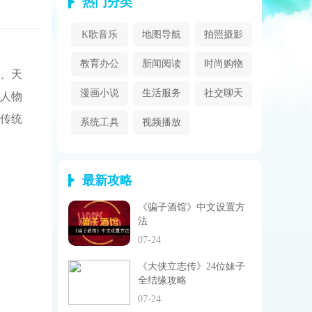
热门分类
K歌音乐
地图导航
拍照摄影
教育办公
新闻阅读
时尚购物
、天
漫画小说
生活服务
社交聊天
，人物
传统
系统工具
视频播放
最新攻略
《骗子酒馆》中文设置方
法
07-24
《大侠立志传》24位妹子
全结缘攻略
07-24