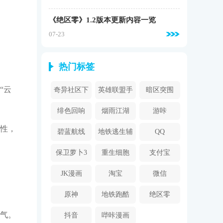
《绝区零》1.2版本更新内容一览
07-23
热门标签
“云
奇异社区下
英雄联盟手
暗区突围
载安装
游
绯色回响
烟雨江湖
游咔
性，
碧蓝航线
地铁逃生辅
QQ
助器
保卫萝卜3
重生细胞
支付宝
JK漫画
淘宝
微信
原神
地铁跑酷
绝区零
气。
抖音
哔咔漫画