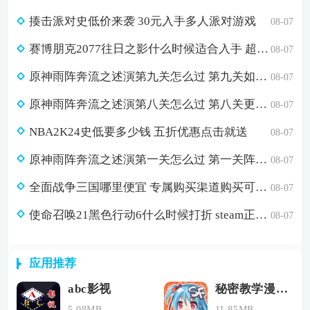
揍击派对史低价来袭 30元入手多人派对游戏
08-07
赛博朋克2077往日之影什么时候适合入手 超值折扣98元入手方法介绍
08-07
原神雨阵奔流之述演第九关怎么过 第九关如从山间落下的雨滴通关攻略
08-07
原神雨阵奔流之述演第八关怎么过 第八关更多火力更少损伤通关攻略
08-07
NBA2K24史低要多少钱 五折优惠点击就送
08-07
原神雨阵奔流之述演第一关怎么过 第一关阵线的形成通关攻略
08-07
全面战争三国哪里便宜 专属购买渠道购买可省179元
08-07
使命召唤21黑色行动6什么时候打折 steam正版游戏低价购买渠道分享
08-07
应用推荐
abc影视
秘密教学漫画全集免费阅读
5.08MB
11.85MB